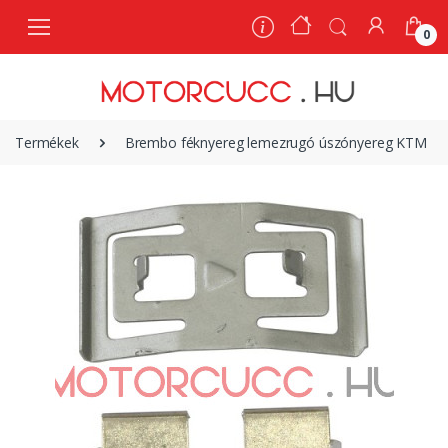
0
0
Termékek
Brembo féknyereg lemezrugó úszónyereg KTM | 