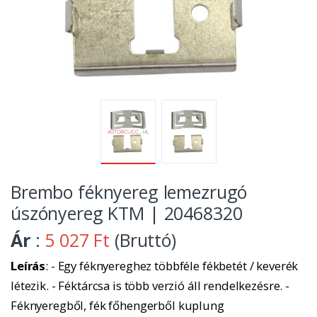
Brembo féknyereg lemezrugó
úszónyereg KTM | 20468320
Ár
:
5 027 Ft
(Bruttó)
Leírás
: - Egy féknyereghez többféle fékbetét / keverék
létezik. - Féktárcsa is több verzió áll rendelkezésre. -
Féknyeregből, fék főhengerből kuplung