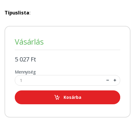
Típuslista
:
Vásárlás
5 027 Ft
Mennyiség
Kosárba