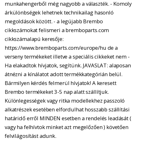
munkahengerből még nagyobb a választék. - Komoly
árkülönbségek lehetnek technikailag hasonló
megoldások között. - a legújabb Brembo
cikkszámokat felismeri a bremboparts.com
cikkszámalapú keresője:
https://www.bremboparts.com/europe/hu de a
verseny termékeket illetve a speciális cikkeket nem -
Ha elakadtok hívjatok, segítünk. JAVASLAT: alaposan
átnézni a kínálatot adott termékkategórián belül.
Bármilyen kérdés felmerül hívjatok! A keresett
Brembo termékeket 3-5 nap alatt szállítjuk.
Különlegességek vagy ritka modellekhez passzoló
alkatrészek esetében elfordulhat hosszabb szállítási
határidő erről MINDEN esetben a rendelés leadását (
vagy ha felhívtok minket azt megelőzően ) követően
felvilágosítást adunk.