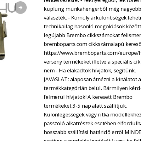
kuplung munkahengerből még nagyobb
választék. - Komoly árkülönbségek lehe
technikailag hasonló megoldások között.
legújabb Brembo cikkszámokat felismer
bremboparts.com cikkszámalapú kereső
https://www.bremboparts.com/europe/h
verseny termékeket illetve a speciális ci
nem - Ha elakadtok hívjatok, segítünk.
JAVASLAT: alaposan átnézni a kínálatot 
termékkategórián belül. Bármilyen kérd
felmerül hívjatok! A keresett Brembo
termékeket 3-5 nap alatt szállítjuk.
Különlegességek vagy ritka modellekhe
passzoló alkatrészek esetében elfordulh
hosszabb szállítási határidő erről MIND
esetben a rendelés leadását ( vagy ha fel