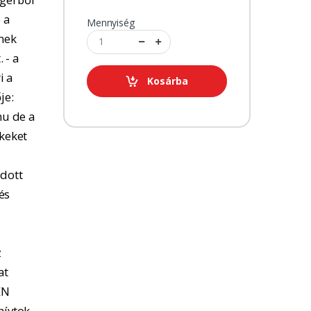
 a
Mennyiség
tnek
 - a
i a
Kosárba
je:
u de a
kkeket
adott
és
z
at
EN
hívtok