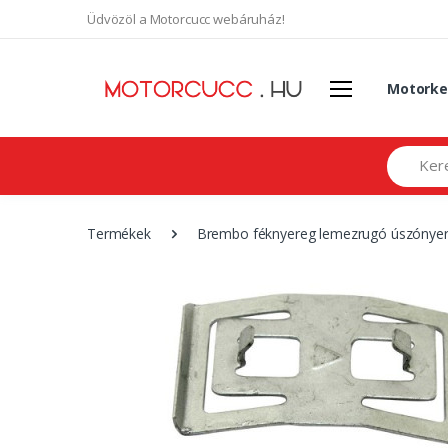
Üdvözöl a Motorcucc webáruház!
Motorke
Search
Termékek
Brembo féknyereg lemezrugó úszónye