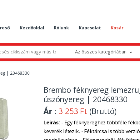
reső
Kezdőoldal
Rólunk
Kapcsolat
Kosár
Az összes kategóriában
reg | 20468330
Brembo féknyereg lemezru
úszónyereg | 20468330
Ár
:
3 253 Ft
(Bruttó)
Leírás
: - Egy féknyereghez többféle fékbe
keverék létezik. - Féktárcsa is több verzió
rendelkezésre. - Féknyeregből, fék főhe