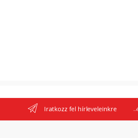
Iratkozz fel hírleveleinkre
..