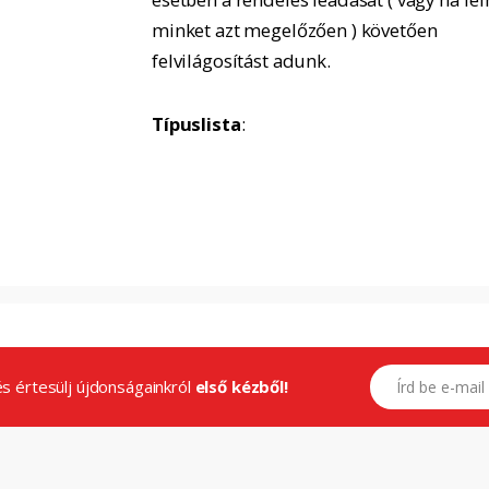
minket azt megelőzően ) követően
felvilágosítást adunk.
Típuslista
:
E-mail címed
.és értesülj újdonságainkról
első kézből!