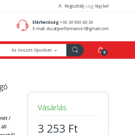
Regisztrálj
vagy
lépj be!
0 Ft
0
Elérhetőség
+36 30 900 60 30
E-mail:
ducatiperformance1@gmail.com
Az összes típusban
0
gó
Vásárlás
tét /
3 253 Ft
 áll
ngerből