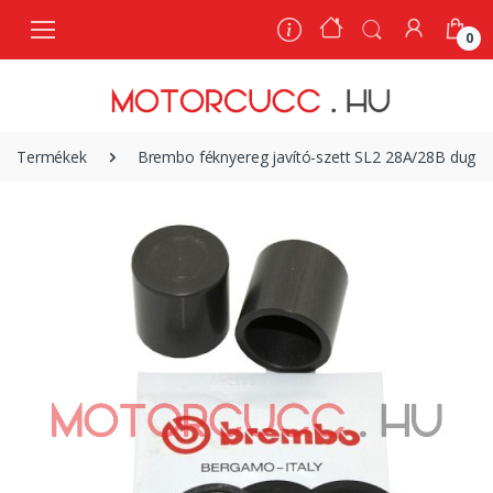
0
0
Termékek
Brembo féknyereg javító-szett SL2 28A/28B dugat