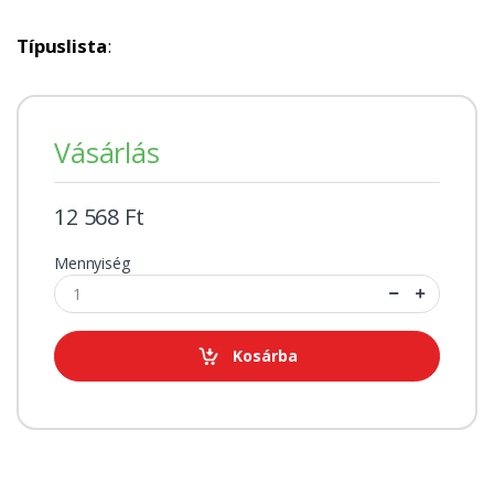
Típuslista
:
Vásárlás
12 568 Ft
Mennyiség
Kosárba