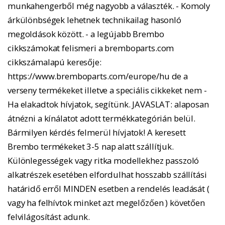
munkahengerből még nagyobb a választék. - Komoly
árkülönbségek lehetnek technikailag hasonló
megoldások között. - a legújabb Brembo
cikkszámokat felismeri a bremboparts.com
cikkszámalapú keresője:
https://www.bremboparts.com/europe/hu de a
verseny termékeket illetve a speciális cikkeket nem -
Ha elakadtok hívjatok, segítünk. JAVASLAT: alaposan
átnézni a kínálatot adott termékkategórián belül.
Bármilyen kérdés felmerül hívjatok! A keresett
Brembo termékeket 3-5 nap alatt szállítjuk.
Különlegességek vagy ritka modellekhez passzoló
alkatrészek esetében elfordulhat hosszabb szállítási
határidő erről MINDEN esetben a rendelés leadását (
vagy ha felhívtok minket azt megelőzően ) követően
felvilágosítást adunk.