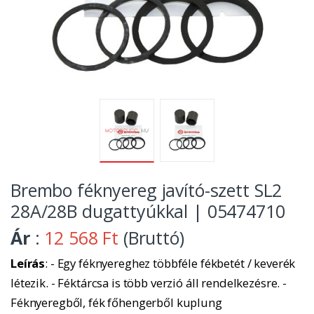
Brembo féknyereg javító-szett SL2
28A/28B dugattyúkkal | 05474710
Ár
:
12 568 Ft
(Bruttó)
Leírás
: - Egy féknyereghez többféle fékbetét / keverék
létezik. - Féktárcsa is több verzió áll rendelkezésre. -
Féknyeregből, fék főhengerből kuplung