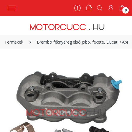
0
0
Termékek
Brembo féknyereg első jobb, fekete, Ducati / Apri