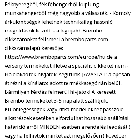
Féknyeregből, fék főhengerből kuplung
munkahengerből még nagyobb a választék. - Komoly
árkülönbségek lehetnek technikailag hasonló
megoldások között. - a legújabb Brembo
cikkszámokat felismeri a bremboparts.com
cikkszámalapú keresője:
https://www.bremboparts.com/europe/hu de a
verseny termékeket illetve a speciális cikkeket nem -
Ha elakadtok hívjatok, segítünk. JAVASLAT: alaposan
átnézni a kínálatot adott termékkategórián belül.
Bármilyen kérdés felmerül hívjatok! A keresett
Brembo termékeket 3-5 nap alatt szállítjuk.
Különlegességek vagy ritka modellekhez passzoló
alkatrészek esetében elfordulhat hosszabb szállítási
határidő erről MINDEN esetben a rendelés leadását (
vagy ha felhívtok minket azt megelőzően ) követően