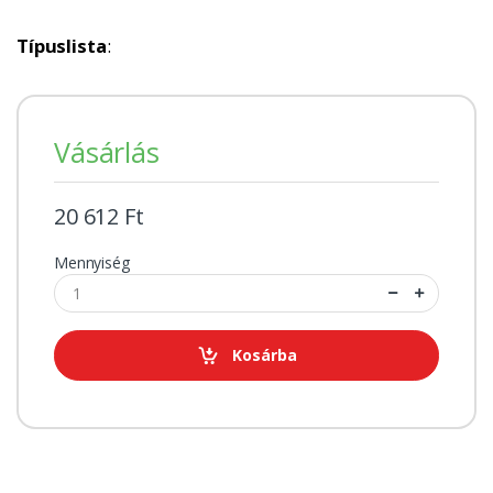
Típuslista
:
Vásárlás
20 612 Ft
Mennyiség
Kosárba