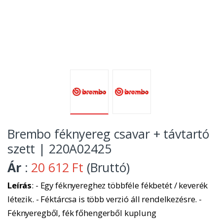
Brembo féknyereg csavar + távtartó
szett | 220A02425
Ár
:
20 612 Ft
(Bruttó)
Leírás
: - Egy féknyereghez többféle fékbetét / keverék
létezik. - Féktárcsa is több verzió áll rendelkezésre. -
Féknyeregből, fék főhengerből kuplung