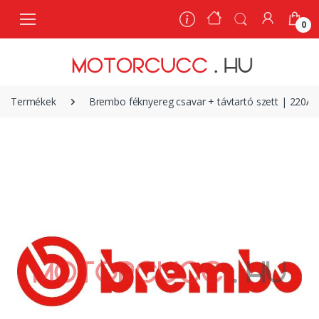
0
0
Termékek
Brembo féknyereg csavar + távtartó szett | 220A