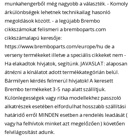
munkahengerből még nagyobb a választék. - Komoly
árkülönbségek lehetnek technikailag hasonló
megoldások között. - a legújabb Brembo
cikkszámokat felismeri a bremboparts.com
cikkszámalapú keresője:
https://www.bremboparts.com/europe/hu de a
verseny termékeket illetve a speciális cikkeket nem -
Ha elakadtok hívjatok, segítünk. JAVASLAT: alaposan
átnézni a kínálatot adott termékkategórián belül.
Bármilyen kérdés felmerül hívjatok! A keresett
Brembo termékeket 3-5 nap alatt szállítjuk.
Különlegességek vagy ritka modellekhez passzoló
alkatrészek esetében elfordulhat hosszabb szállítási
határidő erről MINDEN esetben a rendelés leadását (
vagy ha felhívtok minket azt megelőzően ) követően
felvilágosítást adunk.