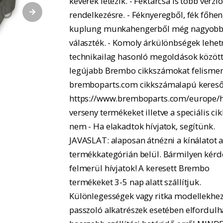
keverék létezik. - Féktárcsa is több verzió
rendelkezésre. - Féknyeregből, fék főhe
kuplung munkahengerből még nagyobb
választék. - Komoly árkülönbségek lehe
technikailag hasonló megoldások között.
legújabb Brembo cikkszámokat felismer
bremboparts.com cikkszámalapú kereső
https://www.bremboparts.com/europe/h
verseny termékeket illetve a speciális ci
nem - Ha elakadtok hívjatok, segítünk.
JAVASLAT: alaposan átnézni a kínálatot 
termékkategórián belül. Bármilyen kérd
felmerül hívjatok! A keresett Brembo
termékeket 3-5 nap alatt szállítjuk.
Különlegességek vagy ritka modellekhe
passzoló alkatrészek esetében elfordulh