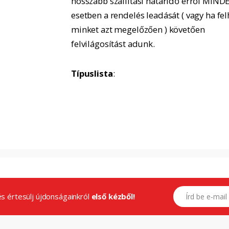
hosszabb szállítási határidő erről MIND
esetben a rendelés leadását ( vagy ha fel
minket azt megelőzően ) követően
felvilágosítást adunk.
Típuslista
:
E-mail címed
.és értesülj újdonságainkról
első kézből!