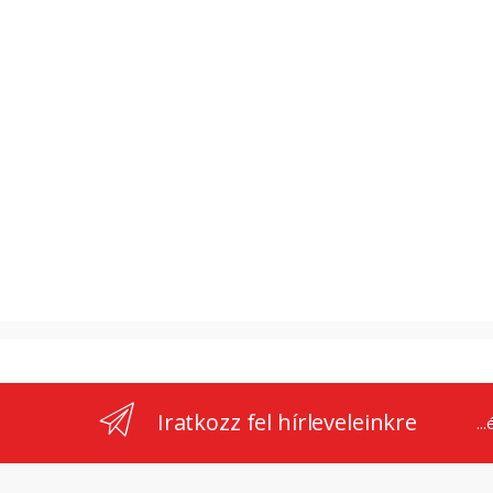
Iratkozz fel hírleveleinkre
..