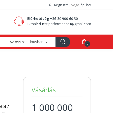
Regisztrálj
vagy
lépj be!
0 Ft
0
Elérhetőség
+36 30 900 60 30
E-mail:
ducatiperformance1@gmail.com
Az összes típusban
0
Vásárlás
1 000 000
tét /