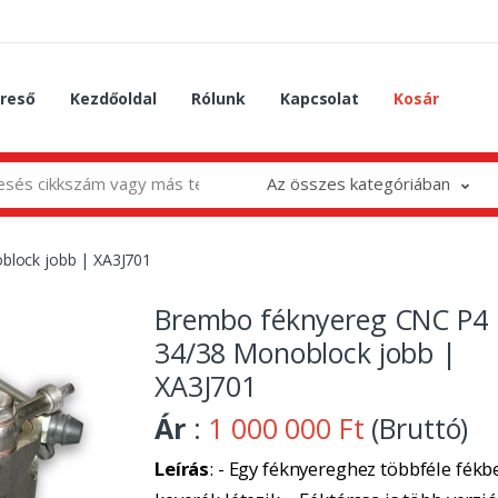
reső
Kezdőoldal
Rólunk
Kapcsolat
Kosár
Az összes kategóriában
lock jobb | XA3J701
Brembo féknyereg CNC P4
34/38 Monoblock jobb |
XA3J701
Ár
:
1 000 000 Ft
(Bruttó)
Leírás
: - Egy féknyereghez többféle fékbe