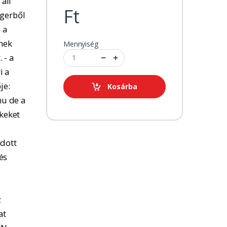
 áll
Ft
ngerből
 a
tnek
Mennyiség
 - a
i a
je:
Kosárba
u de a
kkeket
adott
és
z
at