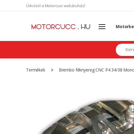
Üdvözöl a Motorcucc webáruház!
Motorke
Search
Termékek
Brembo féknyereg CNC P4 34/38 Monob