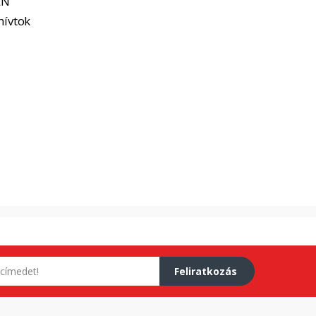
EN
hívtok
Feliratkozás