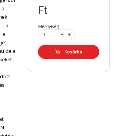
Ft
 a
tnek
 - a
Mennyiség
i a
je:
u de a
Kosárba
kkeket
adott
és
z
at
EN
hívtok