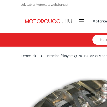
Üdvözöl a Motorcucc webáruház!
Motorke
Search
Termékek
Brembo féknyereg CNC P4 34/38 Monob