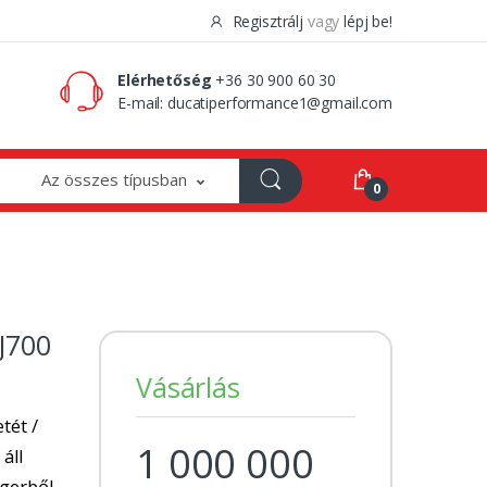
Regisztrálj
vagy
lépj be!
0 Ft
0
Elérhetőség
+36 30 900 60 30
E-mail:
ducatiperformance1@gmail.com
Az összes típusban
0
J700
Vásárlás
tét /
1 000 000
 áll
ngerből