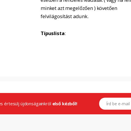
minket azt megelőzően ) követően
felvilágosítást adunk.
Típuslista
:
E-mail címed
.és értesülj újdonságainkról
első kézből!