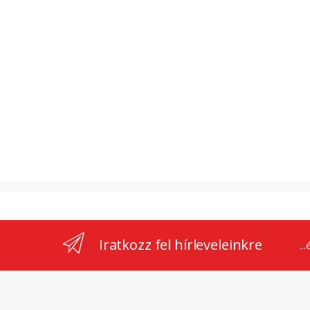
Iratkozz fel hírleveleinkre
..