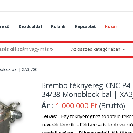
reső
Kezdőoldal
Rólunk
Kapcsolat
Kosár
Az összes kategóriában
lock bal | XA3J700
Brembo féknyereg CNC P4
34/38 Monoblock bal | XA3
Ár
:
1 000 000 Ft
(Bruttó)
Leírás
: - Egy féknyereghez többféle fékbe
keverék létezik. - Féktárcsa is több verzió
rendelkezésre. - Féknyeregből, fék főhe