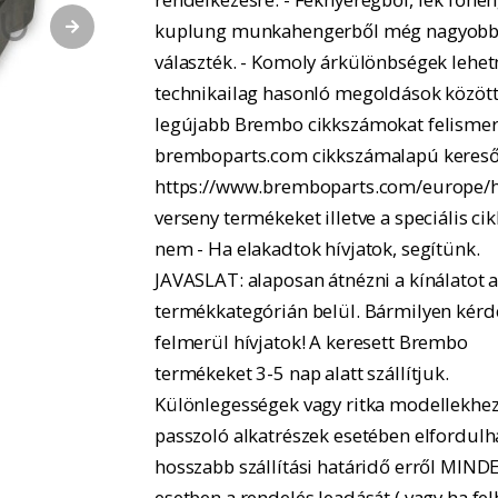
kuplung munkahengerből még nagyobb
választék. - Komoly árkülönbségek lehe
technikailag hasonló megoldások között.
legújabb Brembo cikkszámokat felismer
bremboparts.com cikkszámalapú kereső
https://www.bremboparts.com/europe/h
verseny termékeket illetve a speciális ci
nem - Ha elakadtok hívjatok, segítünk.
JAVASLAT: alaposan átnézni a kínálatot 
termékkategórián belül. Bármilyen kérd
felmerül hívjatok! A keresett Brembo
termékeket 3-5 nap alatt szállítjuk.
Különlegességek vagy ritka modellekhe
passzoló alkatrészek esetében elfordulh
hosszabb szállítási határidő erről MIND
esetben a rendelés leadását ( vagy ha fel