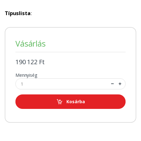
Típuslista
:
Vásárlás
190 122 Ft
Mennyiség
Kosárba