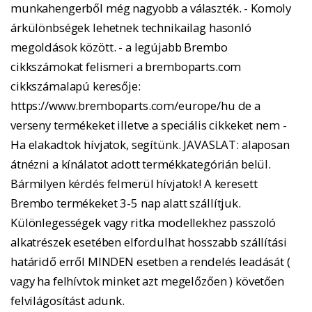
munkahengerből még nagyobb a választék. - Komoly
árkülönbségek lehetnek technikailag hasonló
megoldások között. - a legújabb Brembo
cikkszámokat felismeri a bremboparts.com
cikkszámalapú keresője:
https://www.bremboparts.com/europe/hu de a
verseny termékeket illetve a speciális cikkeket nem -
Ha elakadtok hívjatok, segítünk. JAVASLAT: alaposan
átnézni a kínálatot adott termékkategórián belül.
Bármilyen kérdés felmerül hívjatok! A keresett
Brembo termékeket 3-5 nap alatt szállítjuk.
Különlegességek vagy ritka modellekhez passzoló
alkatrészek esetében elfordulhat hosszabb szállítási
határidő erről MINDEN esetben a rendelés leadását (
vagy ha felhívtok minket azt megelőzően ) követően
felvilágosítást adunk.