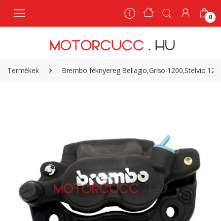
0
0
Termékek
Brembo féknyereg Bellagio,Griso 1200,Stelvio 120