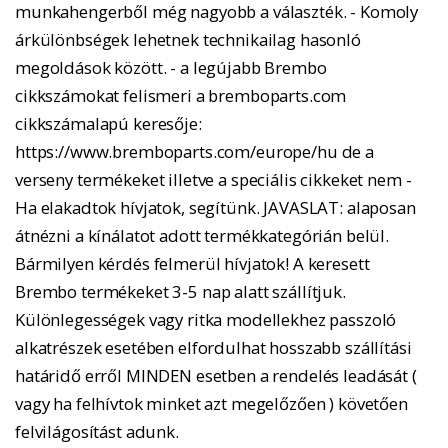
munkahengerből még nagyobb a választék. - Komoly
árkülönbségek lehetnek technikailag hasonló
megoldások között. - a legújabb Brembo
cikkszámokat felismeri a bremboparts.com
cikkszámalapú keresője:
https://www.bremboparts.com/europe/hu de a
verseny termékeket illetve a speciális cikkeket nem -
Ha elakadtok hívjatok, segítünk. JAVASLAT: alaposan
átnézni a kínálatot adott termékkategórián belül.
Bármilyen kérdés felmerül hívjatok! A keresett
Brembo termékeket 3-5 nap alatt szállítjuk.
Különlegességek vagy ritka modellekhez passzoló
alkatrészek esetében elfordulhat hosszabb szállítási
határidő erről MINDEN esetben a rendelés leadását (
vagy ha felhívtok minket azt megelőzően ) követően
felvilágosítást adunk.