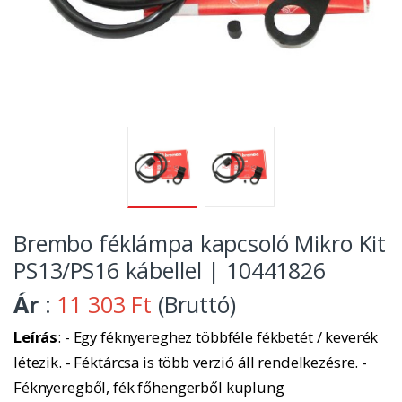
Brembo féklámpa kapcsoló Mikro Kit
PS13/PS16 kábellel | 10441826
Ár
:
11 303 Ft
(Bruttó)
Leírás
: - Egy féknyereghez többféle fékbetét / keverék
létezik. - Féktárcsa is több verzió áll rendelkezésre. -
Féknyeregből, fék főhengerből kuplung