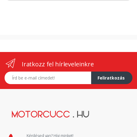
Iratkozz fel hírleveleinkre
E-mail címed
Feliratkozás
Kérdésed van? Hívj minket!