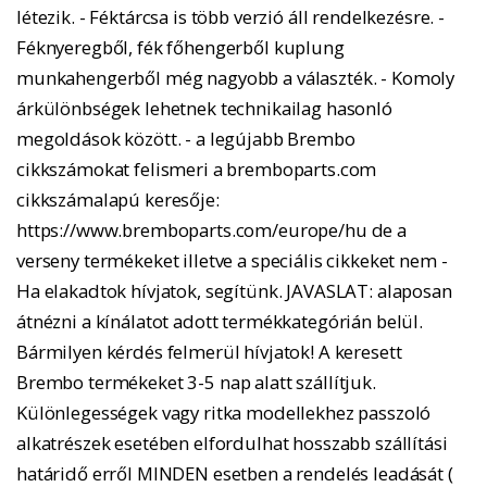
létezik. - Féktárcsa is több verzió áll rendelkezésre. -
Féknyeregből, fék főhengerből kuplung
munkahengerből még nagyobb a választék. - Komoly
árkülönbségek lehetnek technikailag hasonló
megoldások között. - a legújabb Brembo
cikkszámokat felismeri a bremboparts.com
cikkszámalapú keresője:
https://www.bremboparts.com/europe/hu de a
verseny termékeket illetve a speciális cikkeket nem -
Ha elakadtok hívjatok, segítünk. JAVASLAT: alaposan
átnézni a kínálatot adott termékkategórián belül.
Bármilyen kérdés felmerül hívjatok! A keresett
Brembo termékeket 3-5 nap alatt szállítjuk.
Különlegességek vagy ritka modellekhez passzoló
alkatrészek esetében elfordulhat hosszabb szállítási
határidő erről MINDEN esetben a rendelés leadását (