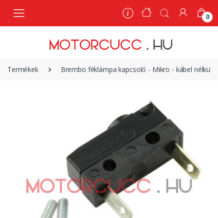
0
0
Termékek
Brembo féklámpa kapcsoló - Mikro - kábel nélkül -