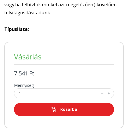
vagy ha felhívtok minket azt megelőzően ) követően
felvilágosítást adunk.
Típuslista
:
Vásárlás
7 541 Ft
Mennyiség
Kosárba