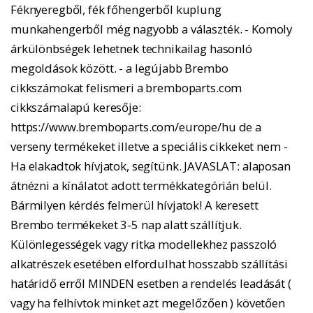
Féknyeregből, fék főhengerből kuplung
munkahengerből még nagyobb a választék. - Komoly
árkülönbségek lehetnek technikailag hasonló
megoldások között. - a legújabb Brembo
cikkszámokat felismeri a bremboparts.com
cikkszámalapú keresője:
https://www.bremboparts.com/europe/hu de a
verseny termékeket illetve a speciális cikkeket nem -
Ha elakadtok hívjatok, segítünk. JAVASLAT: alaposan
átnézni a kínálatot adott termékkategórián belül.
Bármilyen kérdés felmerül hívjatok! A keresett
Brembo termékeket 3-5 nap alatt szállítjuk.
Különlegességek vagy ritka modellekhez passzoló
alkatrészek esetében elfordulhat hosszabb szállítási
határidő erről MINDEN esetben a rendelés leadását (
vagy ha felhívtok minket azt megelőzően ) követően