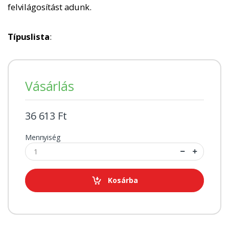
felvilágosítást adunk.
Típuslista
:
Vásárlás
36 613 Ft
Mennyiség
Kosárba