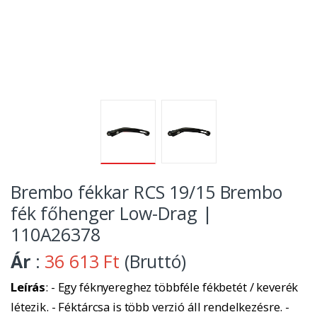
Brembo fékkar RCS 19/15 Brembo
fék főhenger Low-Drag |
110A26378
Ár
:
36 613 Ft
(Bruttó)
Leírás
: - Egy féknyereghez többféle fékbetét / keverék
létezik. - Féktárcsa is több verzió áll rendelkezésre. -