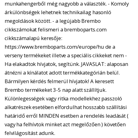
munkahengerből még nagyobb a választék. - Komoly
árkülönbségek lehetnek technikailag hasonló
megoldások között. - a legújabb Brembo
cikkszámokat felismeri a bremboparts.com
cikkszámalapú keresője:
https://www.bremboparts.com/europe/hu de a
verseny termékeket illetve a speciális cikkeket nem -
Ha elakadtok hívjatok, segítünk. JAVASLAT: alaposan
átnézni a kínálatot adott termékkategórián belül.
Bármilyen kérdés felmerül hívjatok! A keresett
Brembo termékeket 3-5 nap alatt szállítjuk.
Különlegességek vagy ritka modellekhez passzoló
alkatrészek esetében elfordulhat hosszabb szállítási
határidő erről MINDEN esetben a rendelés leadását (
vagy ha felhívtok minket azt megelőzően ) követően
felvilágosítást adunk.