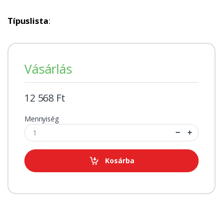
Típuslista
:
Vásárlás
12 568 Ft
Mennyiség
Kosárba