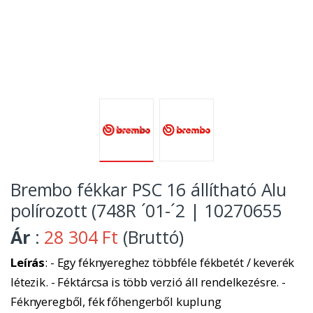
Brembo fékkar PSC 16 állítható Alu
polírozott (748R ´01-´2 | 10270655
Ár
:
28 304 Ft
(Bruttó)
Leírás
: - Egy féknyereghez többféle fékbetét / keverék
létezik. - Féktárcsa is több verzió áll rendelkezésre. -
Féknyeregből, fék főhengerből kuplung