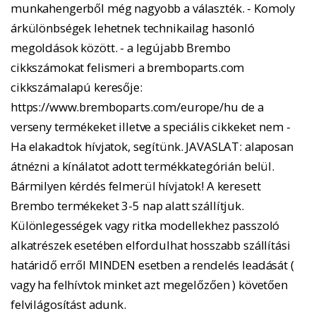
munkahengerből még nagyobb a választék. - Komoly
árkülönbségek lehetnek technikailag hasonló
megoldások között. - a legújabb Brembo
cikkszámokat felismeri a bremboparts.com
cikkszámalapú keresője:
https://www.bremboparts.com/europe/hu de a
verseny termékeket illetve a speciális cikkeket nem -
Ha elakadtok hívjatok, segítünk. JAVASLAT: alaposan
átnézni a kínálatot adott termékkategórián belül.
Bármilyen kérdés felmerül hívjatok! A keresett
Brembo termékeket 3-5 nap alatt szállítjuk.
Különlegességek vagy ritka modellekhez passzoló
alkatrészek esetében elfordulhat hosszabb szállítási
határidő erről MINDEN esetben a rendelés leadását (
vagy ha felhívtok minket azt megelőzően ) követően
felvilágosítást adunk.