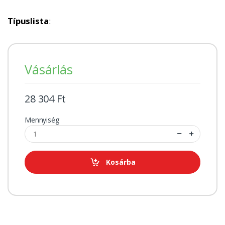
Típuslista
:
Vásárlás
28 304 Ft
Mennyiség
Kosárba