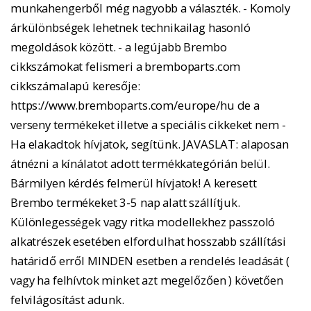
munkahengerből még nagyobb a választék. - Komoly
árkülönbségek lehetnek technikailag hasonló
megoldások között. - a legújabb Brembo
cikkszámokat felismeri a bremboparts.com
cikkszámalapú keresője:
https://www.bremboparts.com/europe/hu de a
verseny termékeket illetve a speciális cikkeket nem -
Ha elakadtok hívjatok, segítünk. JAVASLAT: alaposan
átnézni a kínálatot adott termékkategórián belül.
Bármilyen kérdés felmerül hívjatok! A keresett
Brembo termékeket 3-5 nap alatt szállítjuk.
Különlegességek vagy ritka modellekhez passzoló
alkatrészek esetében elfordulhat hosszabb szállítási
határidő erről MINDEN esetben a rendelés leadását (
vagy ha felhívtok minket azt megelőzően ) követően
felvilágosítást adunk.