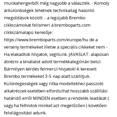
munkahengerből még nagyobb a választék. - Komoly
árkülönbségek lehetnek technikailag hasonló
megoldások között. - a legújabb Brembo
cikkszámokat felismeri a bremboparts.com
cikkszámalapú keresője:
https://www.bremboparts.com/europe/hu de a
verseny termékeket illetve a speciális cikkeket nem -
Ha elakadtok hívjatok, segítünk. JAVASLAT: alaposan
átnézni a kínálatot adott termékkategórián belül.
Bármilyen kérdés felmerül hívjatok! A keresett
Brembo termékeket 3-5 nap alatt szállítjuk.
Különlegességek vagy ritka modellekhez passzoló
alkatrészek esetében elfordulhat hosszabb szállítási
határidő erről MINDEN esetben a rendelés leadását (
vagy ha felhívtok minket azt megelőzően ) követően
felvilágosítást adunk.