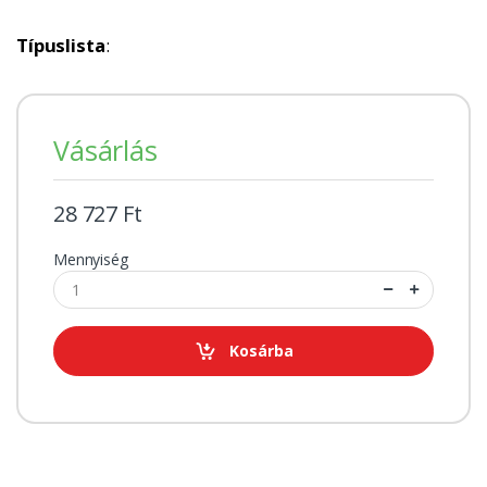
Típuslista
:
Vásárlás
28 727 Ft
Mennyiség
Kosárba