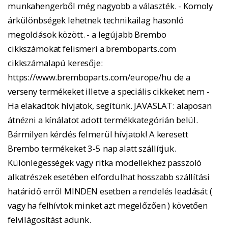
munkahengerből még nagyobb a választék. - Komoly
árkülönbségek lehetnek technikailag hasonló
megoldások között. - a legújabb Brembo
cikkszámokat felismeri a bremboparts.com
cikkszámalapú keresője:
https://www.bremboparts.com/europe/hu de a
verseny termékeket illetve a speciális cikkeket nem -
Ha elakadtok hívjatok, segítünk. JAVASLAT: alaposan
átnézni a kínálatot adott termékkategórián belül.
Bármilyen kérdés felmerül hívjatok! A keresett
Brembo termékeket 3-5 nap alatt szállítjuk.
Különlegességek vagy ritka modellekhez passzoló
alkatrészek esetében elfordulhat hosszabb szállítási
határidő erről MINDEN esetben a rendelés leadását (
vagy ha felhívtok minket azt megelőzően ) követően
felvilágosítást adunk.