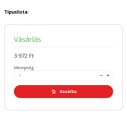
Típuslista
:
Vásárlás
3 972 Ft
Mennyiség
Kosárba