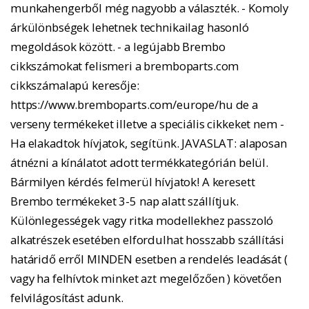
munkahengerből még nagyobb a választék. - Komoly
árkülönbségek lehetnek technikailag hasonló
megoldások között. - a legújabb Brembo
cikkszámokat felismeri a bremboparts.com
cikkszámalapú keresője:
https://www.bremboparts.com/europe/hu de a
verseny termékeket illetve a speciális cikkeket nem -
Ha elakadtok hívjatok, segítünk. JAVASLAT: alaposan
átnézni a kínálatot adott termékkategórián belül.
Bármilyen kérdés felmerül hívjatok! A keresett
Brembo termékeket 3-5 nap alatt szállítjuk.
Különlegességek vagy ritka modellekhez passzoló
alkatrészek esetében elfordulhat hosszabb szállítási
határidő erről MINDEN esetben a rendelés leadását (
vagy ha felhívtok minket azt megelőzően ) követően
felvilágosítást adunk.