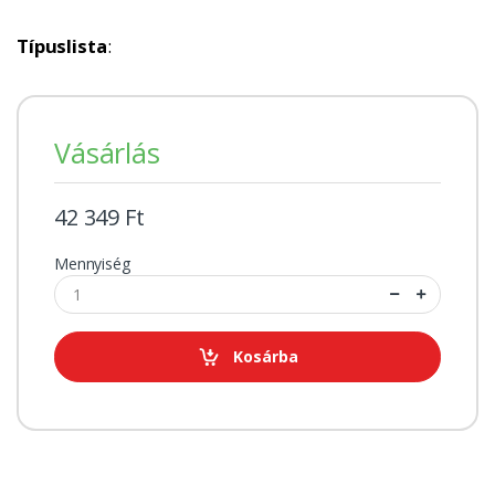
Típuslista
:
Vásárlás
42 349 Ft
Mennyiség
Kosárba