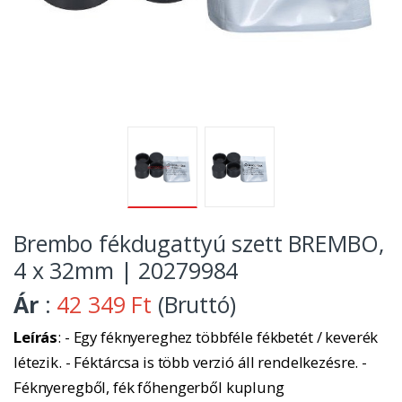
Brembo fékdugattyú szett BREMBO,
4 x 32mm | 20279984
Ár
:
42 349 Ft
(Bruttó)
Leírás
: - Egy féknyereghez többféle fékbetét / keverék
létezik. - Féktárcsa is több verzió áll rendelkezésre. -
Féknyeregből, fék főhengerből kuplung