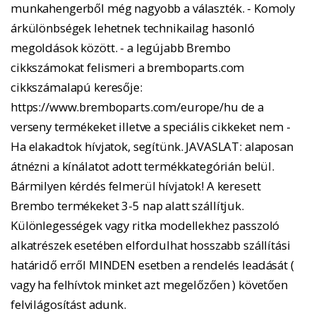
munkahengerből még nagyobb a választék. - Komoly
árkülönbségek lehetnek technikailag hasonló
megoldások között. - a legújabb Brembo
cikkszámokat felismeri a bremboparts.com
cikkszámalapú keresője:
https://www.bremboparts.com/europe/hu de a
verseny termékeket illetve a speciális cikkeket nem -
Ha elakadtok hívjatok, segítünk. JAVASLAT: alaposan
átnézni a kínálatot adott termékkategórián belül.
Bármilyen kérdés felmerül hívjatok! A keresett
Brembo termékeket 3-5 nap alatt szállítjuk.
Különlegességek vagy ritka modellekhez passzoló
alkatrészek esetében elfordulhat hosszabb szállítási
határidő erről MINDEN esetben a rendelés leadását (
vagy ha felhívtok minket azt megelőzően ) követően
felvilágosítást adunk.