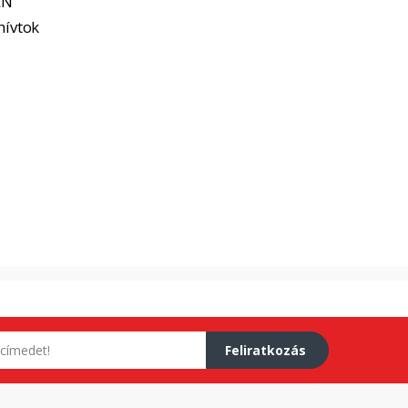
EN
hívtok
Feliratkozás