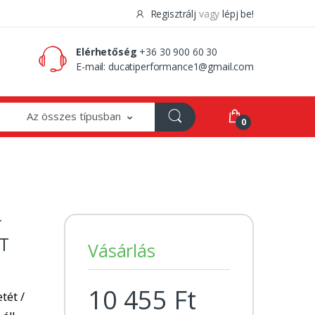
Regisztrálj
vagy
lépj be!
0 Ft
0
Elérhetőség
+36 30 900 60 30
E-mail:
ducatiperformance1@gmail.com
Az összes típusban
0
r
T
Vásárlás
10 455 Ft
tét /