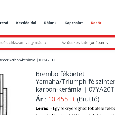
reső
Kezdőoldal
Rólunk
Kapcsolat
Kosár
Az összes kategóriában
zinter karbon-kerámia | 07YA20TT
Brembo fékbetét
Yamaha/Triumph félszinte
karbon-kerámia | 07YA20T
Ár
:
10 455 Ft
(Bruttó)
Leírás
: - Egy féknyereghez többféle fékbe