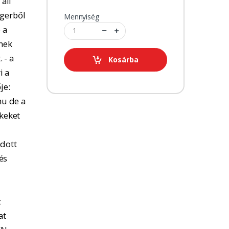
 áll
ngerből
Mennyiség
 a
tnek
 - a
Kosárba
i a
je:
u de a
kkeket
adott
és
z
at