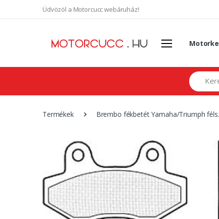
Üdvözöl a Motorcucc webáruház!
Motorke
Search
Termékek
Brembo fékbetét Yamaha/Triumph féls