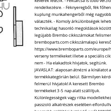
keverék létezik. - Féktárcsa is több verzió
rendelkezésre. - Féknyeregből, fék főhe
kuplung munkahengerből még nagyobb
választék. - Komoly árkülönbségek lehe
technikailag hasonló megoldások között.
legújabb Brembo cikkszámokat felismer
bremboparts.com cikkszámalapú kereső
https://www.bremboparts.com/europe/h
verseny termékeket illetve a speciális ci
nem - Ha elakadtok hívjatok, segítünk.
JAVASLAT: alaposan átnézni a kínálatot 
termékkategórián belül. Bármilyen kérd
felmerül hívjatok! A keresett Brembo
termékeket 3-5 nap alatt szállítjuk.
Különlegességek vagy ritka modellekhe
passzoló alkatrészek esetében elfordulh