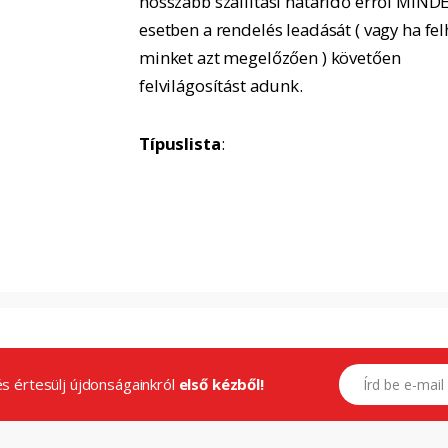
hosszabb szállítási határidő erről MIND
esetben a rendelés leadását ( vagy ha fel
minket azt megelőzően ) követően
felvilágosítást adunk.
Típuslista
:
E-mail címed
.és értesülj újdonságainkról
első kézből!