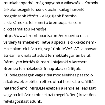
munkahengerből még nagyobb a választék. - Komoly
árkülönbségek lehetnek technikailag hasonló
megoldások között. - a legújabb Brembo
cikkszámokat felismeri a bremboparts.com
cikkszámalapú keresője:
https://www.bremboparts.com/europe/hu de a
verseny termékeket illetve a speciális cikkeket nem -
Ha elakadtok hívjatok, segítünk. JAVASLAT: alaposan
átnézni a kínálatot adott termékkategórián belül.
Bármilyen kérdés felmerül hívjatok! A keresett
Brembo termékeket 3-5 nap alatt szállítjuk.
Különlegességek vagy ritka modellekhez passzoló
alkatrészek esetében elfordulhat hosszabb szállítási
határidő erről MINDEN esetben a rendelés leadását (
vagy ha felhívtok minket azt megelőzően ) követően
felvilágosítást adunk.