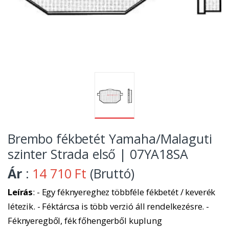
Brembo fékbetét Yamaha/Malaguti
szinter Strada első | 07YA18SA
Ár
:
14 710 Ft
(Bruttó)
Leírás
: - Egy féknyereghez többféle fékbetét / keverék
létezik. - Féktárcsa is több verzió áll rendelkezésre. -
Féknyeregből, fék főhengerből kuplung