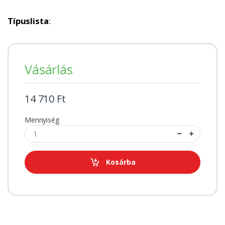
Típuslista
:
Vásárlás
14 710 Ft
Mennyiség
Kosárba