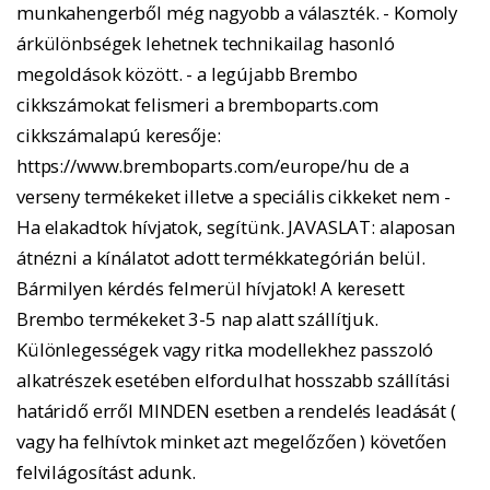
munkahengerből még nagyobb a választék. - Komoly
árkülönbségek lehetnek technikailag hasonló
megoldások között. - a legújabb Brembo
cikkszámokat felismeri a bremboparts.com
cikkszámalapú keresője:
https://www.bremboparts.com/europe/hu de a
verseny termékeket illetve a speciális cikkeket nem -
Ha elakadtok hívjatok, segítünk. JAVASLAT: alaposan
átnézni a kínálatot adott termékkategórián belül.
Bármilyen kérdés felmerül hívjatok! A keresett
Brembo termékeket 3-5 nap alatt szállítjuk.
Különlegességek vagy ritka modellekhez passzoló
alkatrészek esetében elfordulhat hosszabb szállítási
határidő erről MINDEN esetben a rendelés leadását (
vagy ha felhívtok minket azt megelőzően ) követően
felvilágosítást adunk.