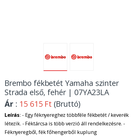
Brembo fékbetét Yamaha szinter
Strada első, fehér | 07YA23LA
Ár
:
15 615 Ft
(Bruttó)
Leírás
: - Egy féknyereghez többféle fékbetét / keverék
létezik. - Féktárcsa is több verzió áll rendelkezésre. -
Féknyeregből, fék főhengerből kuplung