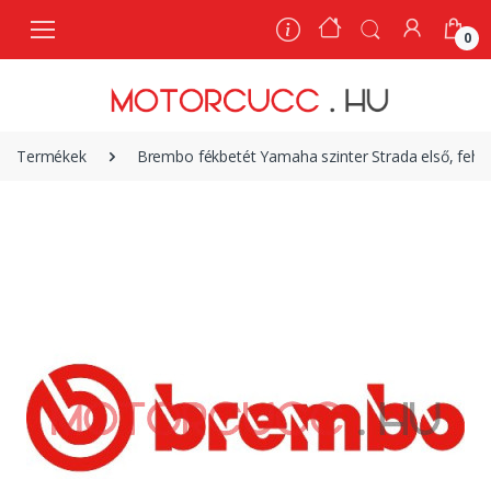
0
0
Termékek
Brembo fékbetét Yamaha szinter Strada első, feh