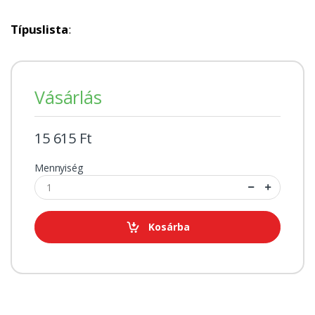
Típuslista
:
Vásárlás
15 615 Ft
Mennyiség
Kosárba