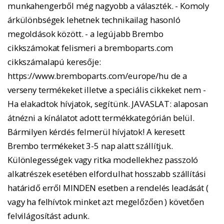
munkahengerből még nagyobb a választék. - Komoly
árkülönbségek lehetnek technikailag hasonló
megoldások között. - a legújabb Brembo
cikkszámokat felismeri a bremboparts.com
cikkszámalapú keresője:
https://www.bremboparts.com/europe/hu de a
verseny termékeket illetve a speciális cikkeket nem -
Ha elakadtok hívjatok, segítünk. JAVASLAT: alaposan
átnézni a kínálatot adott termékkategórián belül.
Bármilyen kérdés felmerül hívjatok! A keresett
Brembo termékeket 3-5 nap alatt szállítjuk.
Különlegességek vagy ritka modellekhez passzoló
alkatrészek esetében elfordulhat hosszabb szállítási
határidő erről MINDEN esetben a rendelés leadását (
vagy ha felhívtok minket azt megelőzően ) követően
felvilágosítást adunk.