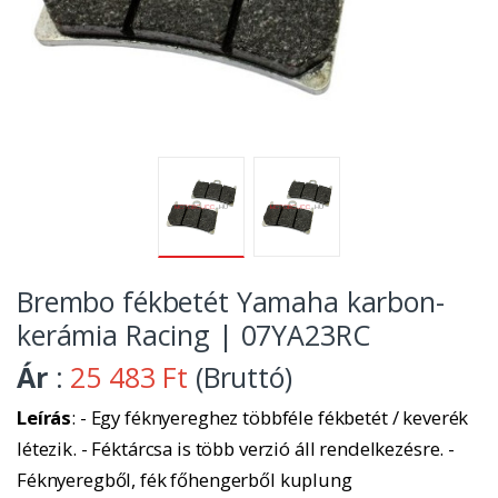
Brembo fékbetét Yamaha karbon-
kerámia Racing | 07YA23RC
Ár
:
25 483 Ft
(Bruttó)
Leírás
: - Egy féknyereghez többféle fékbetét / keverék
létezik. - Féktárcsa is több verzió áll rendelkezésre. -
Féknyeregből, fék főhengerből kuplung