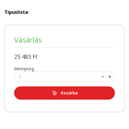
Típuslista
:
Vásárlás
25 483 Ft
Mennyiség
Kosárba