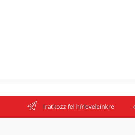
Iratkozz fel hírleveleinkre
..