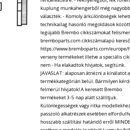
kuplung munkahengerből még nagyobb
választék. - Komoly árkülönbségek lehe
technikailag hasonló megoldások között.
legújabb Brembo cikkszámokat felismer
bremboparts.com cikkszámalapú kereső
https://www.bremboparts.com/europe/h
verseny termékeket illetve a speciális ci
nem - Ha elakadtok hívjatok, segítünk.
JAVASLAT: alaposan átnézni a kínálatot 
termékkategórián belül. Bármilyen kérd
felmerül hívjatok! A keresett Brembo
termékeket 3-5 nap alatt szállítjuk.
Különlegességek vagy ritka modellekhe
passzoló alkatrészek esetében elfordulh
hosszabb szállítási határidő erről MIND
esetben a rendelés leadását ( vagy ha fel