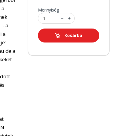
 a
Mennyiség
tnek
 - a
i a
Kosárba
je:
u de a
kkeket
adott
és
z
at
EN
hívtok