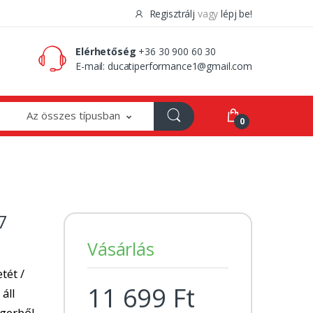
Regisztrálj
vagy
lépj be!
0 Ft
0
Elérhetőség
+36 30 900 60 30
E-mail:
ducatiperformance1@gmail.com
Az összes típusban
0
7
Vásárlás
tét /
11 699 Ft
 áll
ngerből