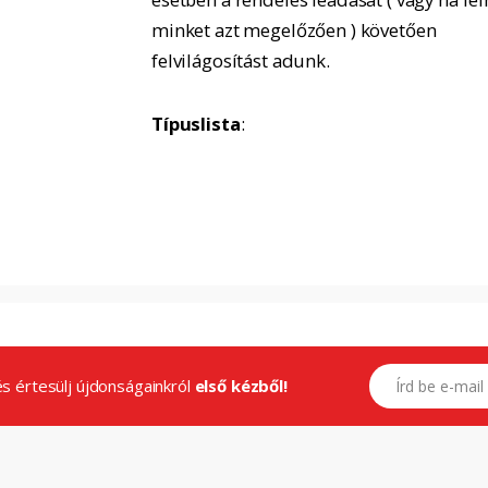
minket azt megelőzően ) követően
felvilágosítást adunk.
Típuslista
:
E-mail címed
.és értesülj újdonságainkról
első kézből!