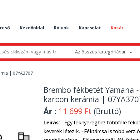
reső
Kezdőoldal
Rólunk
Kapcsolat
Kosár
Az összes kategóriában
ámia | 07YA3707
Brembo fékbetét Yamaha -
karbon kerámia | 07YA370
Ár
:
11 699 Ft
(Bruttó)
Leírás
: - Egy féknyereghez többféle fékbe
keverék létezik. - Féktárcsa is több verzió
rendelkezésre. - Féknyeregből, fék főhe