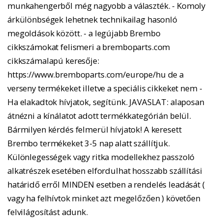
munkahengerből még nagyobb a választék. - Komoly
árkülönbségek lehetnek technikailag hasonló
megoldások között. - a legújabb Brembo
cikkszámokat felismeri a bremboparts.com
cikkszámalapú keresője:
https://www.bremboparts.com/europe/hu de a
verseny termékeket illetve a speciális cikkeket nem -
Ha elakadtok hívjatok, segítünk. JAVASLAT: alaposan
átnézni a kínálatot adott termékkategórián belül.
Bármilyen kérdés felmerül hívjatok! A keresett
Brembo termékeket 3-5 nap alatt szállítjuk.
Különlegességek vagy ritka modellekhez passzoló
alkatrészek esetében elfordulhat hosszabb szállítási
határidő erről MINDEN esetben a rendelés leadását (
vagy ha felhívtok minket azt megelőzően ) követően
felvilágosítást adunk.