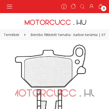
0
0
Termékek
Brembo fékbetét Yamaha - karbon kerámia | 07Y