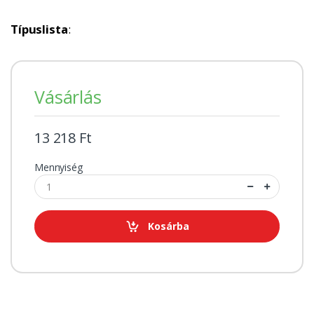
Típuslista
:
Vásárlás
13 218 Ft
Mennyiség
Kosárba