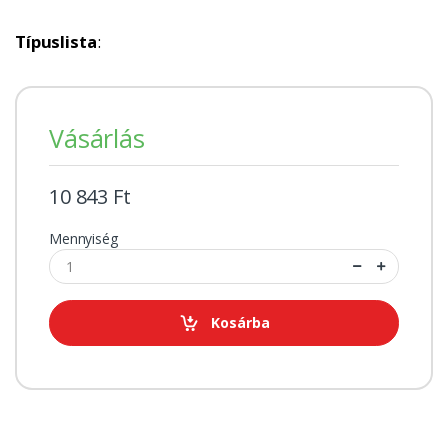
Típuslista
:
Vásárlás
10 843 Ft
Mennyiség
Kosárba