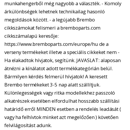
munkahengerből még nagyobb a választék. - Komoly
árkülönbségek lehetnek technikailag hasonló
megoldások között. - a legújabb Brembo
cikkszámokat felismeri a bremboparts.com
cikkszámalapú keresője:
https://www.bremboparts.com/europe/hu de a
verseny termékeket illetve a speciális cikkeket nem -
Ha elakadtok hívjatok, segítünk. JAVASLAT: alaposan
átnézni a kínálatot adott termékkategórián belül.
Bármilyen kérdés felmerül hívjatok! A keresett
Brembo termékeket 3-5 nap alatt szállítjuk.
Különlegességek vagy ritka modellekhez passzoló
alkatrészek esetében elfordulhat hosszabb szállítási
határidő erről MINDEN esetben a rendelés leadását (
vagy ha felhívtok minket azt megelőzően ) követően
felvilágosítást adunk.