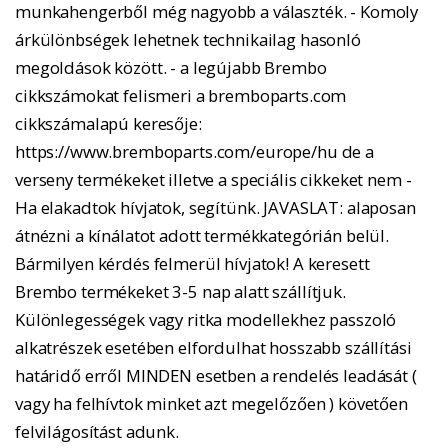
munkahengerből még nagyobb a választék. - Komoly
árkülönbségek lehetnek technikailag hasonló
megoldások között. - a legújabb Brembo
cikkszámokat felismeri a bremboparts.com
cikkszámalapú keresője:
https://www.bremboparts.com/europe/hu de a
verseny termékeket illetve a speciális cikkeket nem -
Ha elakadtok hívjatok, segítünk. JAVASLAT: alaposan
átnézni a kínálatot adott termékkategórián belül.
Bármilyen kérdés felmerül hívjatok! A keresett
Brembo termékeket 3-5 nap alatt szállítjuk.
Különlegességek vagy ritka modellekhez passzoló
alkatrészek esetében elfordulhat hosszabb szállítási
határidő erről MINDEN esetben a rendelés leadását (
vagy ha felhívtok minket azt megelőzően ) követően
felvilágosítást adunk.