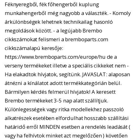
Féknyeregből, fék főhengerből kuplung
munkahengerből még nagyobb a választék. - Komoly
árkülönbségek lehetnek technikailag hasonló
megoldások között. - a legújabb Brembo
cikkszámokat felismeri a bremboparts.com
cikkszámalapú keresője:
https://www.bremboparts.com/europe/hu de a
verseny termékeket illetve a speciális cikkeket nem -
Ha elakadtok hívjatok, segítünk. JAVASLAT: alaposan
átnézni a kínálatot adott termékkategórián belül.
Bármilyen kérdés felmerül hívjatok! A keresett
Brembo termékeket 3-5 nap alatt szállítjuk.
Különlegességek vagy ritka modellekhez passzoló
alkatrészek esetében elfordulhat hosszabb szállítási
határidő erről MINDEN esetben a rendelés leadását (
vagy ha felhívtok minket azt megelőzően ) követően