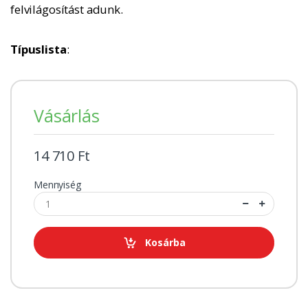
felvilágosítást adunk.
Típuslista
:
Vásárlás
14 710 Ft
Mennyiség
Kosárba