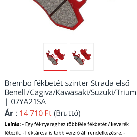
Brembo fékbetét szinter Strada első
Benelli/Cagiva/Kawasaki/Suzuki/Tri
| 07YA21SA
Ár
:
14 710 Ft
(Bruttó)
Leírás
: - Egy féknyereghez többféle fékbetét / keverék
létezik. - Féktárcsa is több verzió áll rendelkezésre. -