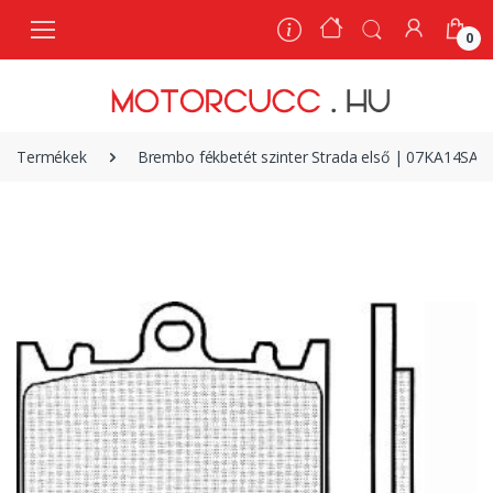
0
0
Termékek
Brembo fékbetét szinter Strada első | 07KA14SA