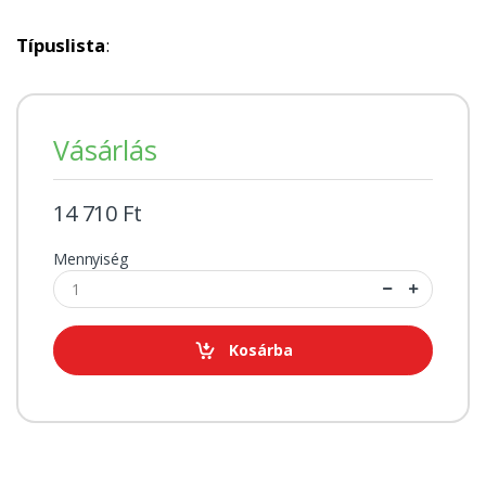
Típuslista
:
Vásárlás
14 710 Ft
Mennyiség
Kosárba