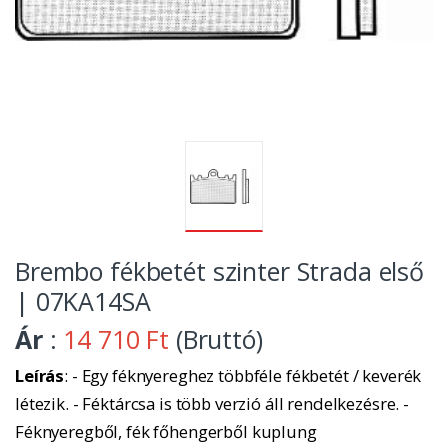
Brembo fékbetét szinter Strada első
| 07KA14SA
Ár
:
14 710 Ft
(Bruttó)
Leírás
: - Egy féknyereghez többféle fékbetét / keverék
létezik. - Féktárcsa is több verzió áll rendelkezésre. -
Féknyeregből, fék főhengerből kuplung