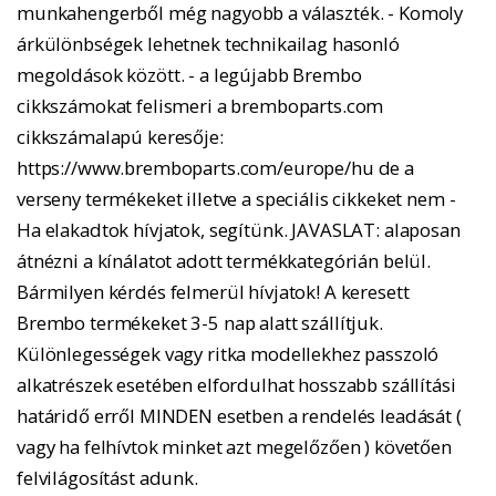
munkahengerből még nagyobb a választék. - Komoly
árkülönbségek lehetnek technikailag hasonló
megoldások között. - a legújabb Brembo
cikkszámokat felismeri a bremboparts.com
cikkszámalapú keresője:
https://www.bremboparts.com/europe/hu de a
verseny termékeket illetve a speciális cikkeket nem -
Ha elakadtok hívjatok, segítünk. JAVASLAT: alaposan
átnézni a kínálatot adott termékkategórián belül.
Bármilyen kérdés felmerül hívjatok! A keresett
Brembo termékeket 3-5 nap alatt szállítjuk.
Különlegességek vagy ritka modellekhez passzoló
alkatrészek esetében elfordulhat hosszabb szállítási
határidő erről MINDEN esetben a rendelés leadását (
vagy ha felhívtok minket azt megelőzően ) követően
felvilágosítást adunk.