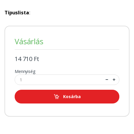
Típuslista
:
Vásárlás
14 710 Ft
Mennyiség
Kosárba