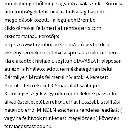
munkahengerből még nagyobb a választék. - Komoly
árkülönbségek lehetnek technikailag hasonló
megoldások között. - a legújabb Brembo
cikkszámokat felismeri a bremboparts.com
cikkszámalapú keresője:
https://www.bremboparts.com/europe/hu de a
verseny termékeket illetve a speciális cikkeket nem -
Ha elakadtok hívjatok, segítünk. JAVASLAT: alaposan
átnézni a kínálatot adott termékkategórián belül.
Bármilyen kérdés felmerül hívjatok! A keresett
Brembo termékeket 3-5 nap alatt szállítjuk.
Különlegességek vagy ritka modellekhez passzoló
alkatrészek esetében elfordulhat hosszabb szállítási
határidő erről MINDEN esetben a rendelés leadását (
vagy ha felhívtok minket azt megelőzően ) követően
felvilágosítást adunk.