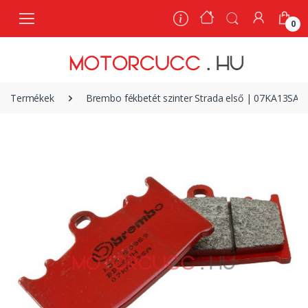
0
0
Termékek
Brembo fékbetét szinter Strada első | 07KA13SA