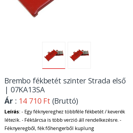
Brembo fékbetét szinter Strada első
| 07KA13SA
Ár
:
14 710 Ft
(Bruttó)
Leírás
: - Egy féknyereghez többféle fékbetét / keverék
létezik. - Féktárcsa is több verzió áll rendelkezésre. -
Féknyeregből, fék főhengerből kuplung