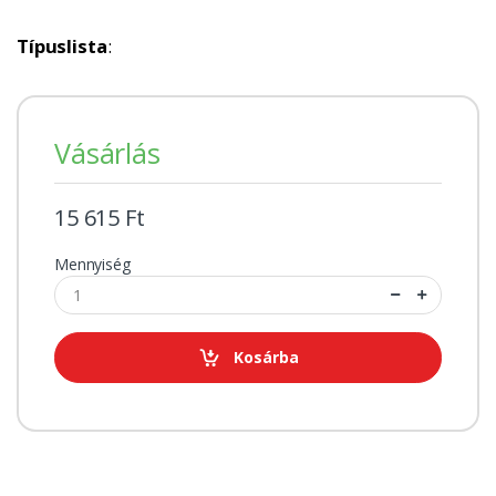
Típuslista
:
Vásárlás
15 615 Ft
Mennyiség
Kosárba