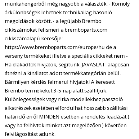
munkahengerből még nagyobb a választék. - Komoly
árkülönbségek lehetnek technikailag hasonló
megoldások között. - a legújabb Brembo
cikkszámokat felismeri a bremboparts.com
cikkszámalapú keresője:
https://www.bremboparts.com/europe/hu de a
verseny termékeket illetve a speciális cikkeket nem -
Ha elakadtok hívjatok, segítünk. JAVASLAT: alaposan
átnézni a kínálatot adott termékkategórián belül.
Bármilyen kérdés felmerül hívjatok! A keresett
Brembo termékeket 3-5 nap alatt szállítjuk.
Különlegességek vagy ritka modellekhez passzoló
alkatrészek esetében elfordulhat hosszabb szállítási
határidő erről MINDEN esetben a rendelés leadását (
vagy ha felhívtok minket azt megelőzően ) követően
felvilágosítást adunk.