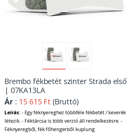
Brembo fékbetét szinter Strada első
| 07KA13LA
Ár
:
15 615 Ft
(Bruttó)
Leírás
: - Egy féknyereghez többféle fékbetét / keverék
létezik. - Féktárcsa is több verzió áll rendelkezésre. -
Féknyeregből, fék főhengerből kuplung