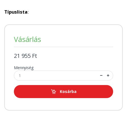
Típuslista
:
Vásárlás
21 955 Ft
Mennyiség
Kosárba