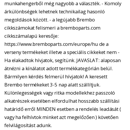
munkahengerből még nagyobb a választék. - Komoly
árkülönbségek lehetnek technikailag hasonló
megoldások között. - a legújabb Brembo
cikkszámokat felismeri a bremboparts.com
cikkszámalapú keresője:
https://www.bremboparts.com/europe/hu de a
verseny termékeket illetve a speciális cikkeket nem -
Ha elakadtok hívjatok, segítünk. JAVASLAT: alaposan
átnézni a kínálatot adott termékkategórián belül.
Bármilyen kérdés felmerül hívjatok! A keresett
Brembo termékeket 3-5 nap alatt szállítjuk.
Különlegességek vagy ritka modellekhez passzoló
alkatrészek esetében elfordulhat hosszabb szállítási
határidő erről MINDEN esetben a rendelés leadását (
vagy ha felhívtok minket azt megelőzően ) követően
felvilágosítást adunk.