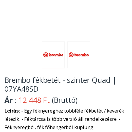
Brembo fékbetét - szinter Quad |
07YA48SD
Ár
:
12 448 Ft
(Bruttó)
Leírás
: - Egy féknyereghez többféle fékbetét / keverék
létezik. - Féktárcsa is több verzió áll rendelkezésre. -
Féknyeregből, fék főhengerből kuplung