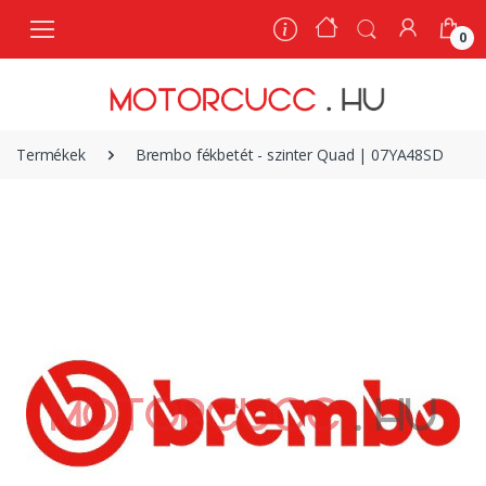
0
0
Termékek
Brembo fékbetét - szinter Quad | 07YA48SD