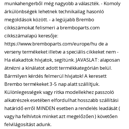
munkahengerből még nagyobb a választék. - Komoly
árkülönbségek lehetnek technikailag hasonló
megoldások között. - a legújabb Brembo
cikkszámokat felismeri a bremboparts.com
cikkszámalapú keresője:
https://www.bremboparts.com/europe/hu de a
verseny termékeket illetve a speciális cikkeket nem -
Ha elakadtok hívjatok, segítünk. JAVASLAT: alaposan
átnézni a kínálatot adott termékkategórián belül.
Bármilyen kérdés felmerül hívjatok! A keresett
Brembo termékeket 3-5 nap alatt szállítjuk.
Különlegességek vagy ritka modellekhez passzoló
alkatrészek esetében elfordulhat hosszabb szállítási
határidő erről MINDEN esetben a rendelés leadását (
vagy ha felhívtok minket azt megelőzően ) követően
felvilágosítást adunk.