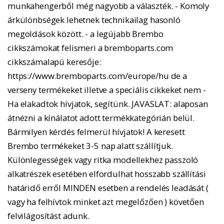
munkahengerből még nagyobb a választék. - Komoly
árkülönbségek lehetnek technikailag hasonló
megoldások között. - a legújabb Brembo
cikkszámokat felismeri a bremboparts.com
cikkszámalapú keresője:
https://www.bremboparts.com/europe/hu de a
verseny termékeket illetve a speciális cikkeket nem -
Ha elakadtok hívjatok, segítünk. JAVASLAT: alaposan
átnézni a kínálatot adott termékkategórián belül.
Bármilyen kérdés felmerül hívjatok! A keresett
Brembo termékeket 3-5 nap alatt szállítjuk.
Különlegességek vagy ritka modellekhez passzoló
alkatrészek esetében elfordulhat hosszabb szállítási
határidő erről MINDEN esetben a rendelés leadását (
vagy ha felhívtok minket azt megelőzően ) követően
felvilágosítást adunk.