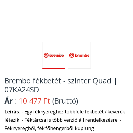
Brembo fékbetét - szinter Quad |
07KA24SD
Ár
:
10 477 Ft
(Bruttó)
Leírás
: - Egy féknyereghez többféle fékbetét / keverék
létezik. - Féktárcsa is több verzió áll rendelkezésre. -
Féknyeregből, fék főhengerből kuplung