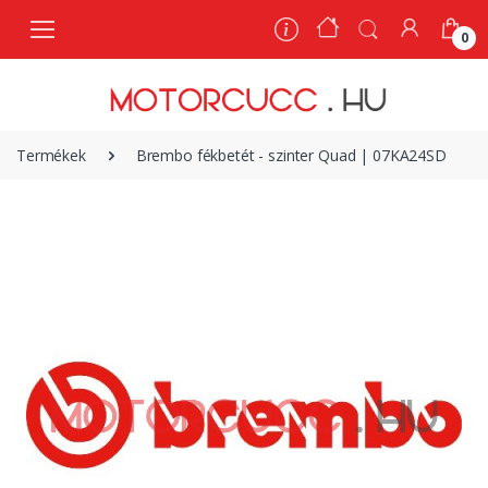
0
0
Termékek
Brembo fékbetét - szinter Quad | 07KA24SD