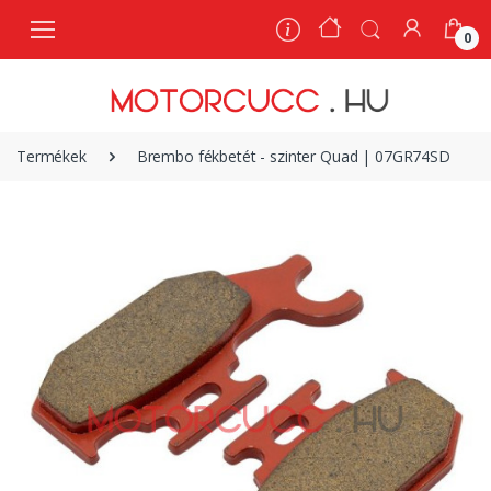
0
0
Termékek
Brembo fékbetét - szinter Quad | 07GR74SD