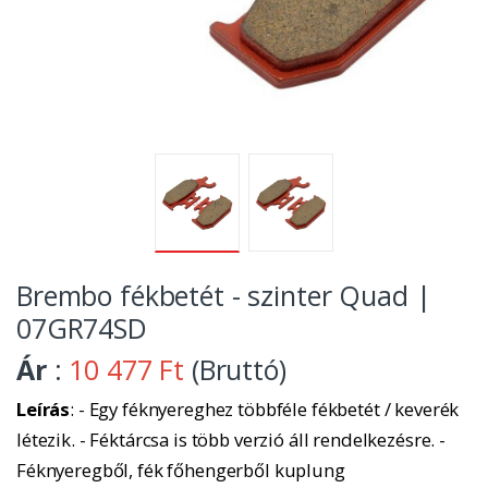
Brembo fékbetét - szinter Quad |
07GR74SD
Ár
:
10 477 Ft
(Bruttó)
Leírás
: - Egy féknyereghez többféle fékbetét / keverék
létezik. - Féktárcsa is több verzió áll rendelkezésre. -
Féknyeregből, fék főhengerből kuplung