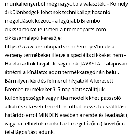
munkahengerből még nagyobb a választék. - Komoly
árkülönbségek lehetnek technikailag hasonló
megoldások között. - a legújabb Brembo
cikkszámokat felismeri a bremboparts.com
cikkszámalapú keresője:
https://www.bremboparts.com/europe/hu de a
verseny termékeket illetve a speciális cikkeket nem -
Ha elakadtok hívjatok, segítünk. JAVASLAT: alaposan
átnézni a kínálatot adott termékkategórián belül.
Bármilyen kérdés felmerül hívjatok! A keresett
Brembo termékeket 3-5 nap alatt szállítjuk.
Különlegességek vagy ritka modellekhez passzoló
alkatrészek esetében elfordulhat hosszabb szállítási
határidő erről MINDEN esetben a rendelés leadását (
vagy ha felhívtok minket azt megelőzően ) követően
felvilágosítást adunk.