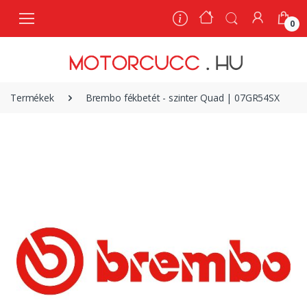
0
0
Termékek
Brembo fékbetét - szinter Quad | 07GR54SX