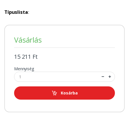
Típuslista
:
Vásárlás
15 211 Ft
Mennyiség
Kosárba