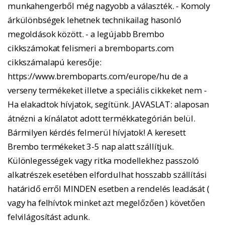
munkahengerből még nagyobb a választék. - Komoly
árkülönbségek lehetnek technikailag hasonló
megoldások között. - a legújabb Brembo
cikkszámokat felismeri a bremboparts.com
cikkszámalapú keresője:
https://www.bremboparts.com/europe/hu de a
verseny termékeket illetve a speciális cikkeket nem -
Ha elakadtok hívjatok, segítünk. JAVASLAT: alaposan
átnézni a kínálatot adott termékkategórián belül.
Bármilyen kérdés felmerül hívjatok! A keresett
Brembo termékeket 3-5 nap alatt szállítjuk.
Különlegességek vagy ritka modellekhez passzoló
alkatrészek esetében elfordulhat hosszabb szállítási
határidő erről MINDEN esetben a rendelés leadását (
vagy ha felhívtok minket azt megelőzően ) követően
felvilágosítást adunk.