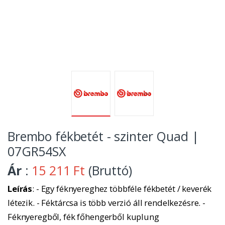
Brembo fékbetét - szinter Quad |
07GR54SX
Ár
:
15 211 Ft
(Bruttó)
Leírás
: - Egy féknyereghez többféle fékbetét / keverék
létezik. - Féktárcsa is több verzió áll rendelkezésre. -
Féknyeregből, fék főhengerből kuplung