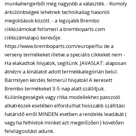
munkahengerből még nagyobb a választék. - Komoly
árkülönbségek lehetnek technikailag hasonló
megoldások között. - a legújabb Brembo
cikkszámokat felismeri a bremboparts.com
cikkszámalapú keresője:
https://www.bremboparts.com/europe/hu de a
verseny termékeket illetve a speciális cikkeket nem -
Ha elakadtok hívjatok, segítünk. JAVASLAT: alaposan
átnézni a kínálatot adott termékkategórián belül.
Bármilyen kérdés felmerül hívjatok! A keresett
Brembo termékeket 3-5 nap alatt szállítjuk.
Különlegességek vagy ritka modellekhez passzoló
alkatrészek esetében elfordulhat hosszabb szállítási
határidő erről MINDEN esetben a rendelés leadását (
vagy ha felhívtok minket azt megelőzően ) követően
felvilágosítást adunk.