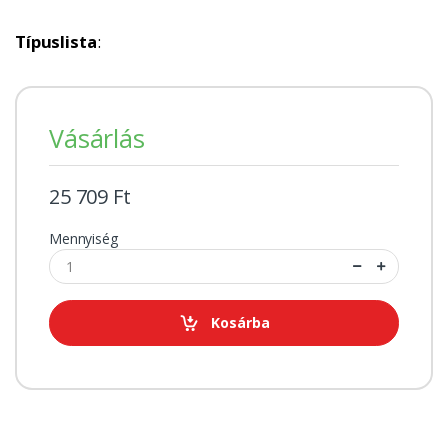
Típuslista
:
Vásárlás
25 709 Ft
Mennyiség
Kosárba