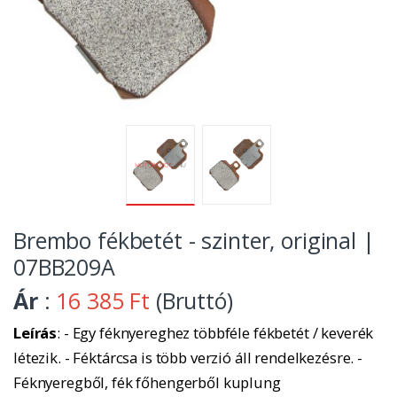
Brembo fékbetét - szinter, original |
07BB209A
Ár
:
16 385 Ft
(Bruttó)
Leírás
: - Egy féknyereghez többféle fékbetét / keverék
létezik. - Féktárcsa is több verzió áll rendelkezésre. -
Féknyeregből, fék főhengerből kuplung