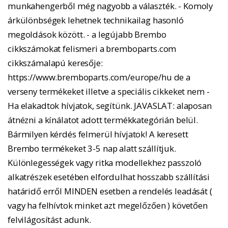
munkahengerből még nagyobb a választék. - Komoly
árkülönbségek lehetnek technikailag hasonló
megoldások között. - a legújabb Brembo
cikkszámokat felismeri a bremboparts.com
cikkszámalapú keresője:
https://www.bremboparts.com/europe/hu de a
verseny termékeket illetve a speciális cikkeket nem -
Ha elakadtok hívjatok, segítünk. JAVASLAT: alaposan
átnézni a kínálatot adott termékkategórián belül.
Bármilyen kérdés felmerül hívjatok! A keresett
Brembo termékeket 3-5 nap alatt szállítjuk.
Különlegességek vagy ritka modellekhez passzoló
alkatrészek esetében elfordulhat hosszabb szállítási
határidő erről MINDEN esetben a rendelés leadását (
vagy ha felhívtok minket azt megelőzően ) követően
felvilágosítást adunk.