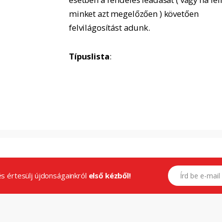
minket azt megelőzően ) követően
felvilágosítást adunk.
Típuslista
:
E-mail címed
.és értesülj újdonságainkról
első kézből!