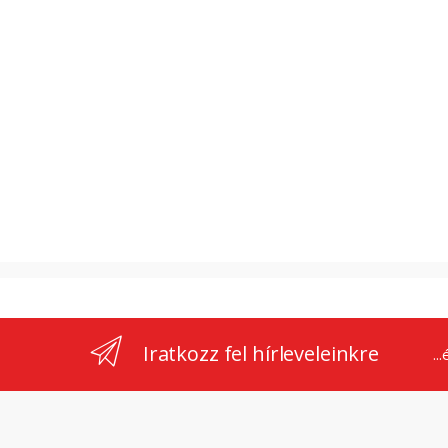
Iratkozz fel hírleveleinkre
..