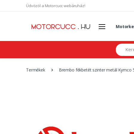
Üdvözöl a Motorcucc webáruház!
Motorke
Search
Termékek
Brembo fékbetét szinter metál Kymc