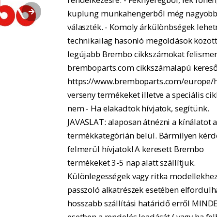
kuplung munkahengerből még nagyobb
választék. - Komoly árkülönbségek lehe
technikailag hasonló megoldások között.
legújabb Brembo cikkszámokat felismer
bremboparts.com cikkszámalapú kereső
https://www.bremboparts.com/europe/h
verseny termékeket illetve a speciális ci
nem - Ha elakadtok hívjatok, segítünk.
JAVASLAT: alaposan átnézni a kínálatot 
termékkategórián belül. Bármilyen kérd
felmerül hívjatok! A keresett Brembo
termékeket 3-5 nap alatt szállítjuk.
Különlegességek vagy ritka modellekhe
passzoló alkatrészek esetében elfordulh
hosszabb szállítási határidő erről MIND
esetben a rendelés leadását ( vagy ha fel