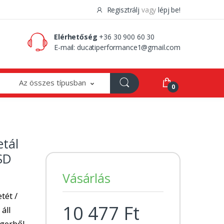
Regisztrálj
vagy
lépj be!
0 Ft
0
Elérhetőség
+36 30 900 60 30
E-mail:
ducatiperformance1@gmail.com
Az összes típusban
0
etál
SD
Vásárlás
tét /
10 477 Ft
 áll
ngerből