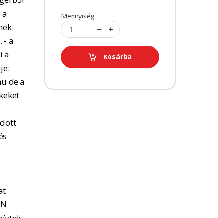
 a
Mennyiség
tnek
 - a
i a
Kosárba
je:
u de a
kkeket
adott
és
z
at
EN
hívtok