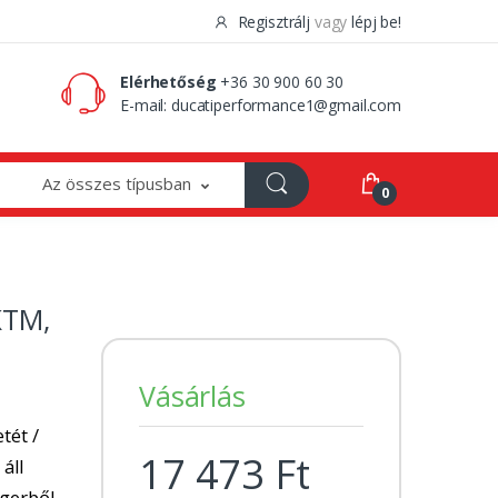
Regisztrálj
vagy
lépj be!
0 Ft
0
Elérhetőség
+36 30 900 60 30
E-mail:
ducatiperformance1@gmail.com
Az összes típusban
0
KTM,
Vásárlás
tét /
17 473 Ft
 áll
ngerből