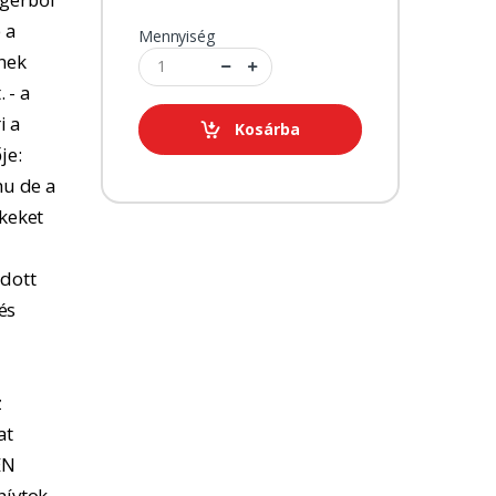
 a
Mennyiség
tnek
 - a
i a
Kosárba
je:
u de a
kkeket
adott
és
z
at
EN
hívtok