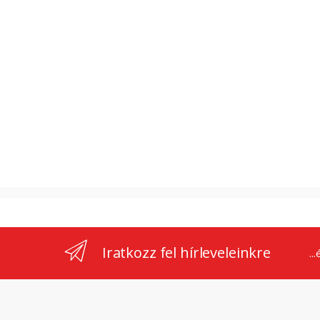
Iratkozz fel hírleveleinkre
..