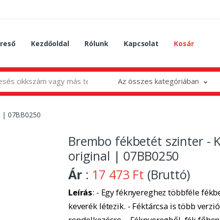
reső
Kezdőoldal
Rólunk
Kapcsolat
Kosár
Az összes kategóriában
al | 07BB0250
Brembo fékbetét szinter - 
original | 07BB0250
Ár
:
17 473 Ft
(Bruttó)
Leírás
: - Egy féknyereghez többféle fékbe
keverék létezik. - Féktárcsa is több verzió
rendelkezésre. - Féknyeregből, fék főhe