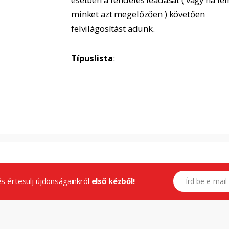
minket azt megelőzően ) követően
felvilágosítást adunk.
Típuslista
:
E-mail címed
.és értesülj újdonságainkról
első kézből!