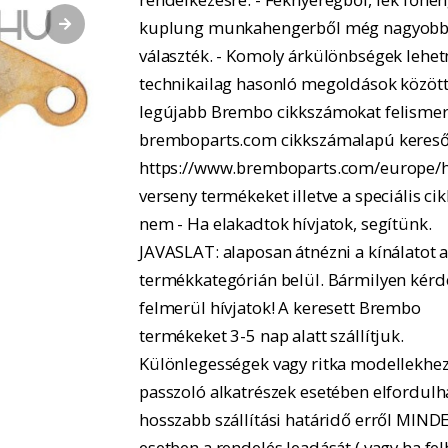
kuplung munkahengerből még nagyobb
választék. - Komoly árkülönbségek lehe
technikailag hasonló megoldások között.
legújabb Brembo cikkszámokat felismer
bremboparts.com cikkszámalapú kereső
https://www.bremboparts.com/europe/h
verseny termékeket illetve a speciális ci
nem - Ha elakadtok hívjatok, segítünk.
JAVASLAT: alaposan átnézni a kínálatot 
termékkategórián belül. Bármilyen kérd
felmerül hívjatok! A keresett Brembo
termékeket 3-5 nap alatt szállítjuk.
Különlegességek vagy ritka modellekhe
passzoló alkatrészek esetében elfordulh
hosszabb szállítási határidő erről MIND
esetben a rendelés leadását ( vagy ha fel