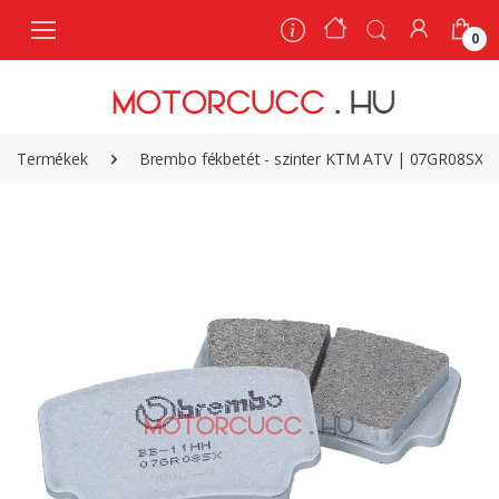
0
0
Termékek
Brembo fékbetét - szinter KTM ATV | 07GR08SX