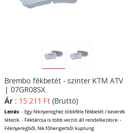
Brembo fékbetét - szinter KTM ATV
| 07GR08SX
Ár
:
15 211 Ft
(Bruttó)
Leírás
: - Egy féknyereghez többféle fékbetét / keverék
létezik. - Féktárcsa is több verzió áll rendelkezésre. -
Féknyeregből, fék főhengerből kuplung