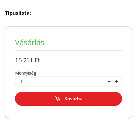
Típuslista
:
Vásárlás
15 211 Ft
Mennyiség
Kosárba