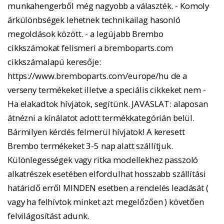
munkahengerből még nagyobb a választék. - Komoly
árkülönbségek lehetnek technikailag hasonló
megoldások között. - a legújabb Brembo
cikkszámokat felismeri a bremboparts.com
cikkszámalapú keresője:
https://www.bremboparts.com/europe/hu de a
verseny termékeket illetve a speciális cikkeket nem -
Ha elakadtok hívjatok, segítünk. JAVASLAT: alaposan
átnézni a kínálatot adott termékkategórián belül.
Bármilyen kérdés felmerül hívjatok! A keresett
Brembo termékeket 3-5 nap alatt szállítjuk.
Különlegességek vagy ritka modellekhez passzoló
alkatrészek esetében elfordulhat hosszabb szállítási
határidő erről MINDEN esetben a rendelés leadását (
vagy ha felhívtok minket azt megelőzően ) követően
felvilágosítást adunk.