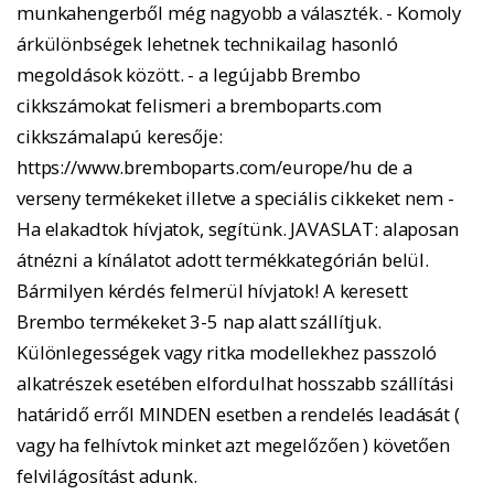
munkahengerből még nagyobb a választék. - Komoly
árkülönbségek lehetnek technikailag hasonló
megoldások között. - a legújabb Brembo
cikkszámokat felismeri a bremboparts.com
cikkszámalapú keresője:
https://www.bremboparts.com/europe/hu de a
verseny termékeket illetve a speciális cikkeket nem -
Ha elakadtok hívjatok, segítünk. JAVASLAT: alaposan
átnézni a kínálatot adott termékkategórián belül.
Bármilyen kérdés felmerül hívjatok! A keresett
Brembo termékeket 3-5 nap alatt szállítjuk.
Különlegességek vagy ritka modellekhez passzoló
alkatrészek esetében elfordulhat hosszabb szállítási
határidő erről MINDEN esetben a rendelés leadását (
vagy ha felhívtok minket azt megelőzően ) követően
felvilágosítást adunk.