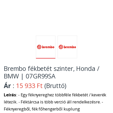
Brembo fékbetét szinter, Honda /
BMW | 07GR99SA
Ár
:
15 933 Ft
(Bruttó)
Leírás
: - Egy féknyereghez többféle fékbetét / keverék
létezik. - Féktárcsa is több verzió áll rendelkezésre. -
Féknyeregből, fék főhengerből kuplung