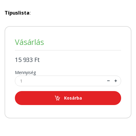
Típuslista
:
Vásárlás
15 933 Ft
Mennyiség
Kosárba