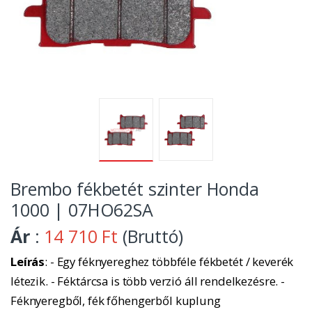
Brembo fékbetét szinter Honda
1000 | 07HO62SA
Ár
:
14 710 Ft
(Bruttó)
Leírás
: - Egy féknyereghez többféle fékbetét / keverék
létezik. - Féktárcsa is több verzió áll rendelkezésre. -
Féknyeregből, fék főhengerből kuplung