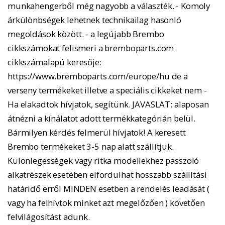
munkahengerből még nagyobb a választék. - Komoly
árkülönbségek lehetnek technikailag hasonló
megoldások között. - a legújabb Brembo
cikkszámokat felismeri a bremboparts.com
cikkszámalapú keresője:
https://www.bremboparts.com/europe/hu de a
verseny termékeket illetve a speciális cikkeket nem -
Ha elakadtok hívjatok, segítünk. JAVASLAT: alaposan
átnézni a kínálatot adott termékkategórián belül.
Bármilyen kérdés felmerül hívjatok! A keresett
Brembo termékeket 3-5 nap alatt szállítjuk.
Különlegességek vagy ritka modellekhez passzoló
alkatrészek esetében elfordulhat hosszabb szállítási
határidő erről MINDEN esetben a rendelés leadását (
vagy ha felhívtok minket azt megelőzően ) követően
felvilágosítást adunk.