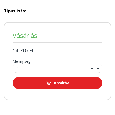
Típuslista
:
Vásárlás
14 710 Ft
Mennyiség
Kosárba