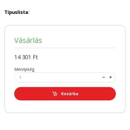
Típuslista
:
Vásárlás
14 301 Ft
Mennyiség
Kosárba