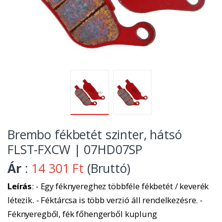
Brembo fékbetét szinter, hátsó
FLST-FXCW | 07HD07SP
Ár
:
14 301 Ft
(Bruttó)
Leírás
: - Egy féknyereghez többféle fékbetét / keverék
létezik. - Féktárcsa is több verzió áll rendelkezésre. -
Féknyeregből, fék főhengerből kuplung