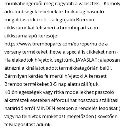
munkahengerből még nagyobb a választék. - Komoly
árkülönbségek lehetnek technikailag hasonló
megoldások között. - a legújabb Brembo
cikkszámokat felismeri a bremboparts.com
cikkszámalapú keresője:
https://www.bremboparts.com/europe/hu de a
verseny termékeket illetve a speciális cikkeket nem -
Ha elakadtok hívjatok, segítünk. JAVASLAT: alaposan
átnézni a kínálatot adott termékkategórián belül.
Bármilyen kérdés felmerül hívjatok! A keresett
Brembo termékeket 3-5 nap alatt szállítjuk.
Különlegességek vagy ritka modellekhez passzoló
alkatrészek esetében elfordulhat hosszabb szállítási
határidő erről MINDEN esetben a rendelés leadását (
vagy ha felhívtok minket azt megelőzően ) követően
felvilágosítást adunk.