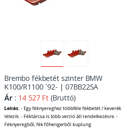
Brembo fékbetét szinter BMW
K100/R1100 ´92- | 07BB22SA
Ár
:
14 527 Ft
(Bruttó)
Leírás
: - Egy féknyereghez többféle fékbetét / keverék
létezik. - Féktárcsa is több verzió áll rendelkezésre. -
Féknyeregből, fék főhengerből kuplung