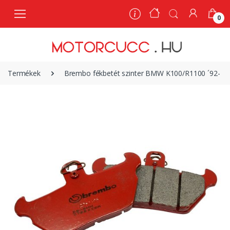
0
0
Termékek
Brembo fékbetét szinter BMW K100/R1100 ´92- |