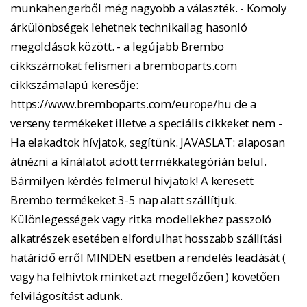
munkahengerből még nagyobb a választék. - Komoly
árkülönbségek lehetnek technikailag hasonló
megoldások között. - a legújabb Brembo
cikkszámokat felismeri a bremboparts.com
cikkszámalapú keresője:
https://www.bremboparts.com/europe/hu de a
verseny termékeket illetve a speciális cikkeket nem -
Ha elakadtok hívjatok, segítünk. JAVASLAT: alaposan
átnézni a kínálatot adott termékkategórián belül.
Bármilyen kérdés felmerül hívjatok! A keresett
Brembo termékeket 3-5 nap alatt szállítjuk.
Különlegességek vagy ritka modellekhez passzoló
alkatrészek esetében elfordulhat hosszabb szállítási
határidő erről MINDEN esetben a rendelés leadását (
vagy ha felhívtok minket azt megelőzően ) követően
felvilágosítást adunk.