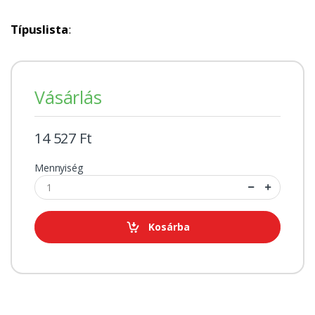
Típuslista
:
Vásárlás
14 527 Ft
Mennyiség
Kosárba