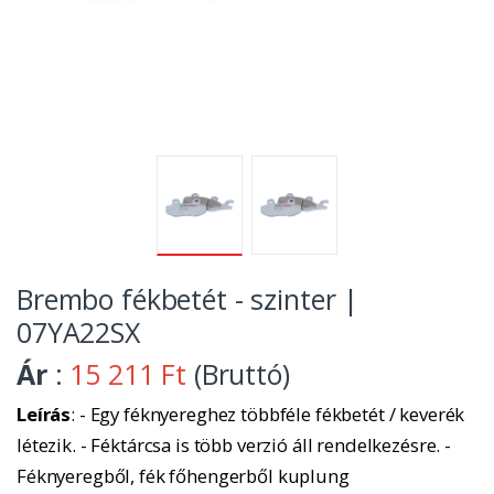
Brembo fékbetét - szinter |
07YA22SX
Ár
:
15 211 Ft
(Bruttó)
Leírás
: - Egy féknyereghez többféle fékbetét / keverék
létezik. - Féktárcsa is több verzió áll rendelkezésre. -
Féknyeregből, fék főhengerből kuplung