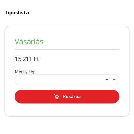
Típuslista
:
Vásárlás
15 211 Ft
Mennyiség
Kosárba