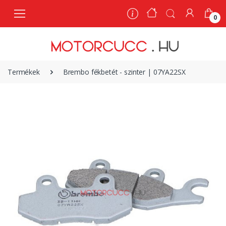
0
0
Termékek
Brembo fékbetét - szinter | 07YA22SX