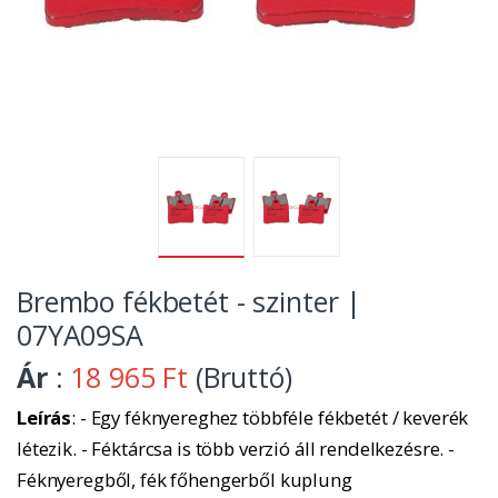
Brembo fékbetét - szinter |
07YA09SA
Ár
:
18 965 Ft
(Bruttó)
Leírás
: - Egy féknyereghez többféle fékbetét / keverék
létezik. - Féktárcsa is több verzió áll rendelkezésre. -
Féknyeregből, fék főhengerből kuplung