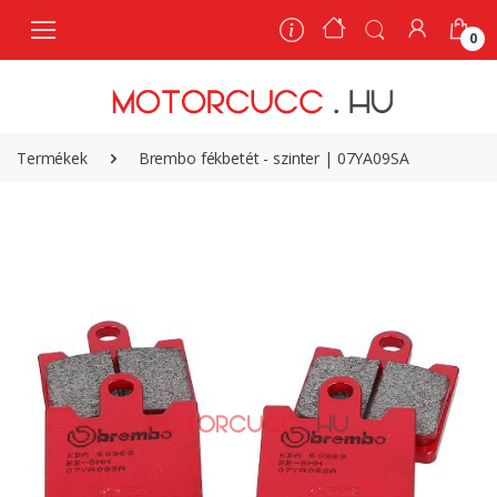
0
0
Termékek
Brembo fékbetét - szinter | 07YA09SA