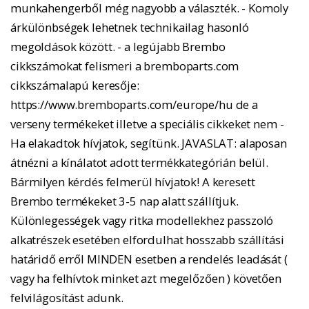
munkahengerből még nagyobb a választék. - Komoly
árkülönbségek lehetnek technikailag hasonló
megoldások között. - a legújabb Brembo
cikkszámokat felismeri a bremboparts.com
cikkszámalapú keresője:
https://www.bremboparts.com/europe/hu de a
verseny termékeket illetve a speciális cikkeket nem -
Ha elakadtok hívjatok, segítünk. JAVASLAT: alaposan
átnézni a kínálatot adott termékkategórián belül.
Bármilyen kérdés felmerül hívjatok! A keresett
Brembo termékeket 3-5 nap alatt szállítjuk.
Különlegességek vagy ritka modellekhez passzoló
alkatrészek esetében elfordulhat hosszabb szállítási
határidő erről MINDEN esetben a rendelés leadását (
vagy ha felhívtok minket azt megelőzően ) követően
felvilágosítást adunk.