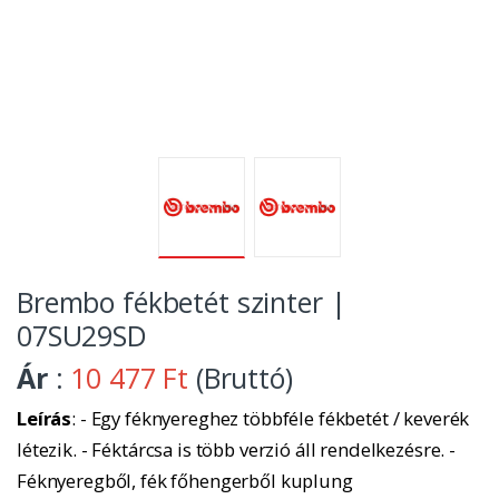
Brembo fékbetét szinter |
07SU29SD
Ár
:
10 477 Ft
(Bruttó)
Leírás
: - Egy féknyereghez többféle fékbetét / keverék
létezik. - Féktárcsa is több verzió áll rendelkezésre. -
Féknyeregből, fék főhengerből kuplung