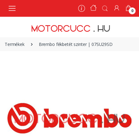
0
0
Termékek
Brembo fékbetét szinter | 07SU29SD