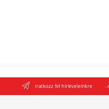
Iratkozz fel hírleveleinkre
..