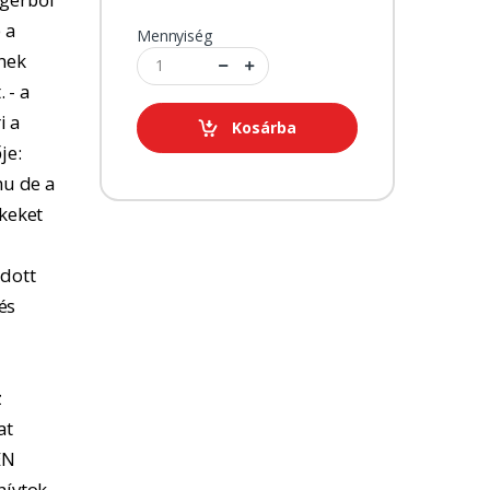
 a
Mennyiség
tnek
 - a
i a
Kosárba
je:
u de a
kkeket
adott
és
z
at
EN
hívtok