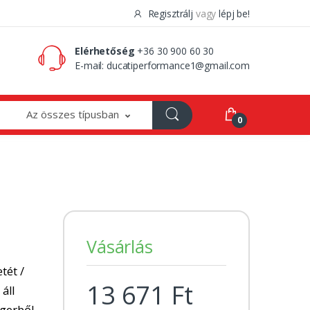
Regisztrálj
vagy
lépj be!
0 Ft
0
Elérhetőség
+36 30 900 60 30
E-mail:
ducatiperformance1@gmail.com
Az összes típusban
0
|
Vásárlás
tét /
13 671 Ft
 áll
ngerből