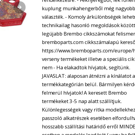
kuplung munkahengerből még nagyobb
választék. - Komoly árkülönbségek lehe
technikailag hasonló megoldások között.
legújabb Brembo cikkszámokat felismer
bremboparts.com cikkszámalapú kereső
https://www.bremboparts.com/europe/h
verseny termékeket illetve a speciális ci
nem - Ha elakadtok hívjatok, segítünk.
JAVASLAT: alaposan átnézni a kínálatot 
termékkategórián belül. Bármilyen kérd
felmerül hívjatok! A keresett Brembo
termékeket 3-5 nap alatt szállítjuk.
Különlegességek vagy ritka modellekhe
passzoló alkatrészek esetében elfordulh
hosszabb szállítási határidő erről MIND
esetben a rendelés leadását ( vagy ha fel