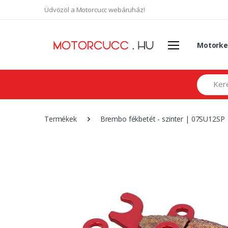
Üdvözöl a Motorcucc webáruház!
Motorke
Search
Termékek
Brembo fékbetét - szinter | 07SU12SP