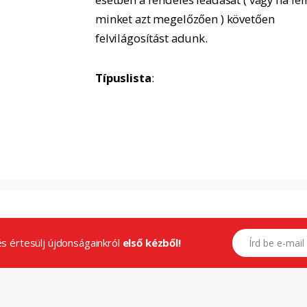
minket azt megelőzően ) követően
felvilágosítást adunk.
Típuslista
:
E-mail címed
.és értesülj újdonságainkról
első kézből!