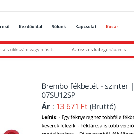
reső
Kezdőoldal
Rólunk
Kapcsolat
Kosár
Az összes kategóriában
Brembo fékbetét - szinter 
07SU12SP
Ár
:
13 671 Ft
(Bruttó)
Leírás
: - Egy féknyereghez többféle fékbe
keverék létezik. - Féktárcsa is több verzió
rendelkezésre. - Féknyeregből, fék főhe