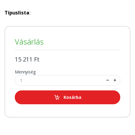
Típuslista
:
Vásárlás
15 211 Ft
Mennyiség
Kosárba