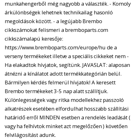
munkahengerből még nagyobb a választék. - Komoly
árkülönbségek lehetnek technikailag hasonló
megoldások között. - a legújabb Brembo
cikkszámokat felismeri a bremboparts.com
cikkszámalapú keresője:
https://www.bremboparts.com/europe/hu de a
verseny termékeket illetve a speciális cikkeket nem -
Ha elakadtok hívjatok, segítünk. JAVASLAT: alaposan
átnézni a kínálatot adott termékkategórián belül.
Bármilyen kérdés felmerül hívjatok! A keresett
Brembo termékeket 3-5 nap alatt szállítjuk.
Különlegességek vagy ritka modellekhez passzoló
alkatrészek esetében elfordulhat hosszabb szállítási
határidő erről MINDEN esetben a rendelés leadását (
vagy ha felhívtok minket azt megelőzően ) követően
felvilágosítást adunk.