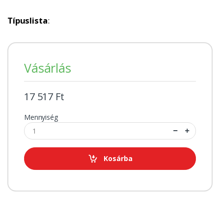
Típuslista
:
Vásárlás
17 517 Ft
Mennyiség
Kosárba