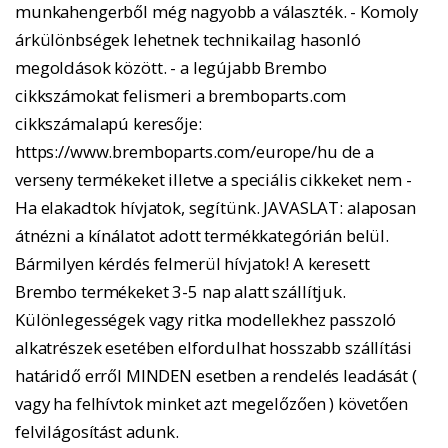
munkahengerből még nagyobb a választék. - Komoly
árkülönbségek lehetnek technikailag hasonló
megoldások között. - a legújabb Brembo
cikkszámokat felismeri a bremboparts.com
cikkszámalapú keresője:
https://www.bremboparts.com/europe/hu de a
verseny termékeket illetve a speciális cikkeket nem -
Ha elakadtok hívjatok, segítünk. JAVASLAT: alaposan
átnézni a kínálatot adott termékkategórián belül.
Bármilyen kérdés felmerül hívjatok! A keresett
Brembo termékeket 3-5 nap alatt szállítjuk.
Különlegességek vagy ritka modellekhez passzoló
alkatrészek esetében elfordulhat hosszabb szállítási
határidő erről MINDEN esetben a rendelés leadását (
vagy ha felhívtok minket azt megelőzően ) követően
felvilágosítást adunk.